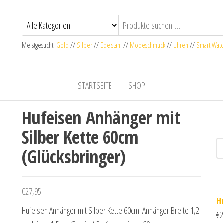
Meistgesucht:
Gold
//
Silber
//
Edelstahl
//
Modeschmuck
//
Uhren
//
Smart Wat
STARTSEITE
SHOP
Hufeisen Anhänger mit
Silber Kette 60cm
(Glücksbringer)
€
27,95
H
Hufeisen Anhänger mit Silber Kette 60cm. Anhänger Breite 1,2
€
2