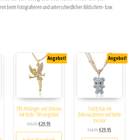
en beim Fotografieren und unterschiedlicher Bildschirm- bzw.
Angebot!
Angebot!
Elfe Anhänger und Zirkonia
Teddy Bär mit
e
mit Kette 18K vergoldet
Zirkoniasteinen und Kette
tricolor
Ursprünglicher Preis war: €39,95
Aktueller Preis ist: €29,95.
€
39,95
€
29,95
Ursprünglicher Preis war: 
Aktueller Preis ist:
€
34,95
€
29,95
In den Warenkorb