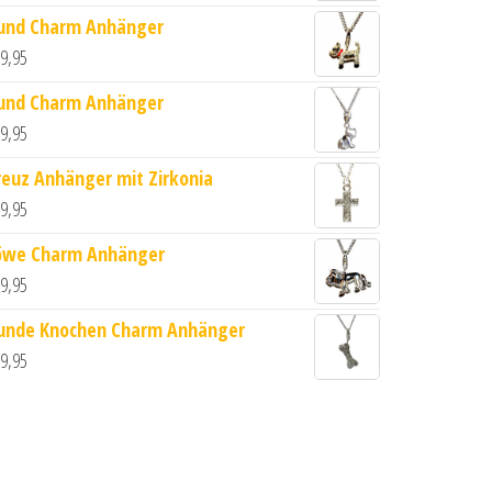
und Charm Anhänger
9,95
und Charm Anhänger
inger) Menge
9,95
reuz Anhänger mit Zirkonia
9,95
öwe Charm Anhänger
9,95
unde Knochen Charm Anhänger
9,95