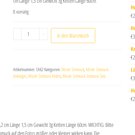
cm Länge 1,5 cm Gewicht 3g Ketten Länge 60cm.
H
8 vorrätig
€
2
H
Hufeisen Anhänger mit Silber Kette 60cm (Glücksbr
-
+
In den Warenkorb
€
3
K
€
2
L
Artikelnummer:
CA62
Kategorien:
Mode Schmuck
,
Mode Schmuck
Anhänger
,
Mode Schmuck Ketten
,
Mode Schmuck Schmuck Sets
€
3
H
€
2
1,2 cm Länge 1,5 cm Gewicht 3g Ketten Länge 60cm. WICHTIG: Bitte
uck auf den Fotos größer oder kleiner wirken kann. Die