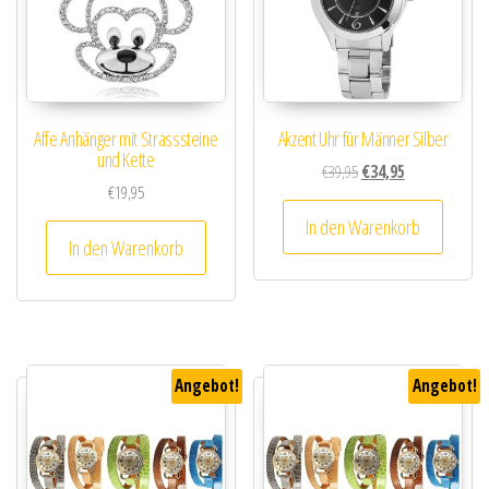
Affe Anhänger mit Strasssteine
Akzent Uhr für Männer Silber
und Kette
Ursprünglicher Preis wa
Aktueller Preis i
€
39,95
€
34,95
€
19,95
In den Warenkorb
In den Warenkorb
Angebot!
Angebot!