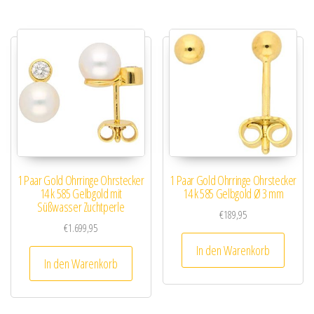
1 Paar Gold Ohrringe Ohrstecker
1 Paar Gold Ohrringe Ohrstecker
14 k 585 Gelbgold mit
14 k 585 Gelbgold Ø 3 mm
Süßwasser Zuchtperle
€
189,95
€
1.699,95
In den Warenkorb
In den Warenkorb