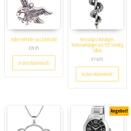
Adler mit Kette aus Edelstahl
Aesculapst Anhänger,
Kettenanhänger aus 925 Sterling
€
39,95
Silber
€
114,95
In den Warenkorb
In den Warenkorb
Angebot!