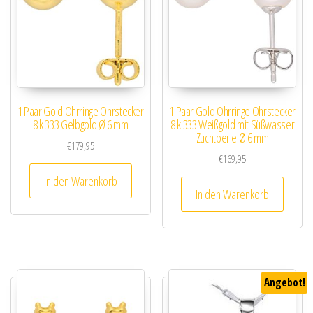
1 Paar Gold Ohrringe Ohrstecker
1 Paar Gold Ohrringe Ohrstecker
8 k 333 Gelbgold Ø 6 mm
8 k 333 Weißgold mit Süßwasser
Zuchtperle Ø 6 mm
€
179,95
€
169,95
In den Warenkorb
In den Warenkorb
Angebot!