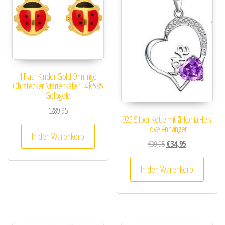
1 Paar Kinder Gold Ohrringe
Ohrstecker Marienkäfer 14 k 585
Gelbgold
€
289,95
925 Silber Kette mit Zirkonia Herz
Love Anhänger
In den Warenkorb
Ursprünglicher Preis wa
Aktueller Preis i
€
39,95
€
34,95
In den Warenkorb