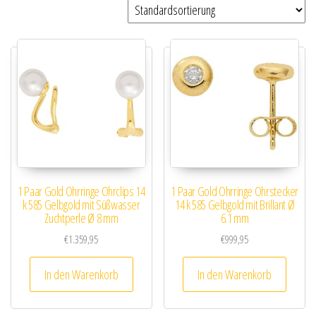
1 Paar Gold Ohrringe Ohrclips 14
1 Paar Gold Ohrringe Ohrstecker
k 585 Gelbgold mit Süßwasser
14 k 585 Gelbgold mit Brillant Ø
Zuchtperle Ø 8 mm
6.1 mm
€
1.359,95
€
999,95
In den Warenkorb
In den Warenkorb