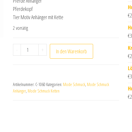
Pferde Anhänger
H
Pferdekopf
€
2
Tier Motiv Anhänger mit Kette
H
2 vorrätig
€
3
Herz Pferde Kopf Anhänger mit Kette 45cm + 5cm 
K
-
+
In den Warenkorb
€
2
L
€
3
Artikelnummer:
C-1060
Kategorien:
Mode Schmuck
,
Mode Schmuck
H
Anhänger
,
Mode Schmuck Ketten
€
2