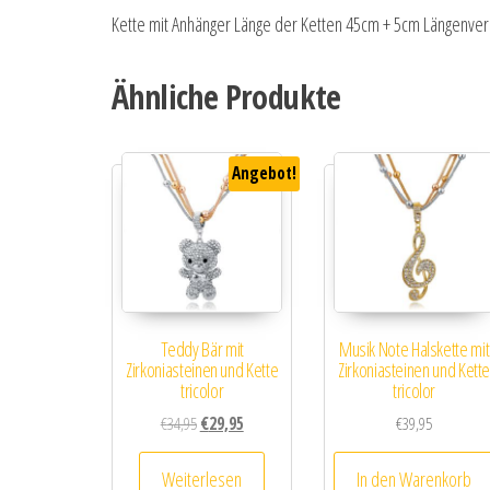
Kette mit Anhänger Länge der Ketten 45cm + 5cm Längenver
Ähnliche Produkte
Angebot!
Teddy Bär mit
Musik Note Halskette mit
Zirkoniasteinen und Kette
Zirkoniasteinen und Kett
tricolor
tricolor
Ursprünglicher Preis war: €34,95
Aktueller Preis ist: €29,95.
€
34,95
€
29,95
€
39,95
Weiterlesen
In den Warenkorb