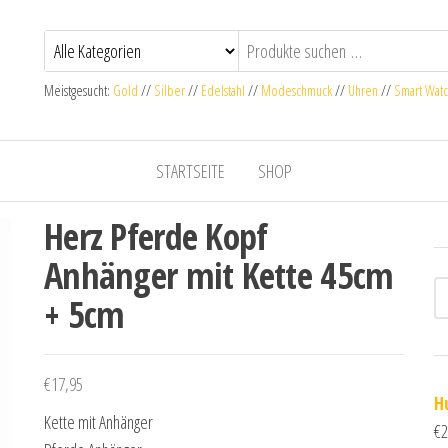
Meistgesucht:
Gold
//
Silber
//
Edelstahl
//
Modeschmuck
//
Uhren
//
Smart Wat
STARTSEITE
SHOP
Herz Pferde Kopf
Anhänger mit Kette 45cm
+ 5cm
€
17,95
H
Kette mit Anhänger
€
2