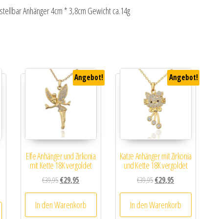
stellbar Anhänger 4cm * 3,8cm Gewicht ca.14g
Angebot!
Angebot!
Elfe Anhänger und Zirkonia
Katze Anhänger mit Zirkonia
e
mit Kette 18K vergoldet
und Kette 18K vergoldet
Ursprünglicher Preis war: €39,95
Aktueller Preis ist: €29,95.
Ursprünglicher Preis war: 
Aktueller Preis ist:
€
39,95
€
29,95
€
39,95
€
29,95
In den Warenkorb
In den Warenkorb