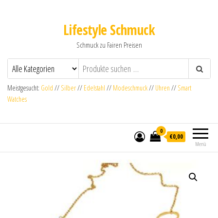
Lifestyle Schmuck
Schmuck zu Fairen Preisen
Meistgesucht:
Gold
//
Silber
//
Edelstahl
//
Modeschmuck
//
Uhren
//
Smart
Watches
0
€0,00
Menü