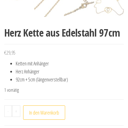
Herz Kette aus Edelstahl 97cm
€
29,95
Ketten mit Anhänger
Herz Anhänger
92cm + 5cm (längenverstellbar)
1 vorrätig
Herz Kette aus Edelstahl 97cm Menge
-
+
In den Warenkorb