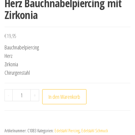
Herz Bauchnabelpiercing mit
Zirkonia
€
19,95
Bauchnabelpiercing
Herz
Zirkonia
Chirurgenstahl
Herz Bauchnabelpiercing mit Zirkonia Menge
-
+
In den Warenkorb
Artikelnummer:
C1083
Kategorien:
Edelstahl Piercing
,
Edelstahl Schmuck