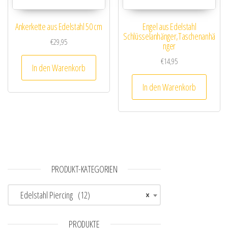
Ankerkette aus Edelstahl 50 cm
Engel aus Edelstahl
Schlüsselanhänger,Taschenanhä
€
29,95
nger
€
14,95
In den Warenkorb
In den Warenkorb
PRODUKT-KATEGORIEN
Edelstahl Piercing (12)
×
PRODUKTE