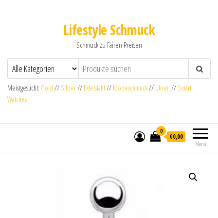
Lifestyle Schmuck
Schmuck zu Fairen Preisen
Meistgesucht:
Gold
//
Silber
//
Edelstahl
//
Modeschmuck
//
Uhren
//
Smart
Watches
0
€0,00
Menü