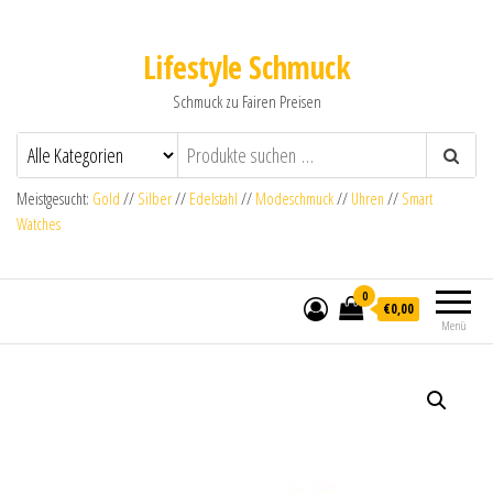
Lifestyle Schmuck
Schmuck zu Fairen Preisen
Meistgesucht:
Gold
//
Silber
//
Edelstahl
//
Modeschmuck
//
Uhren
//
Smart
Watches
0
€0,00
Menü