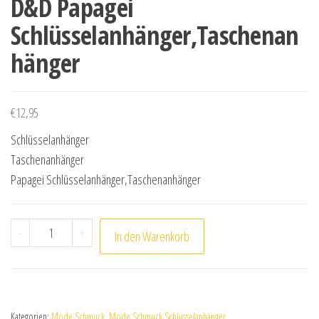
D&D Papagei
Schlüsselanhänger,Taschenan
hänger
€
12,95
Schlüsselanhänger
Taschenanhänger
Papagei Schlüsselanhänger,Taschenanhänger
D&D Papagei Schlüsselanhänger,Taschenanhänger Men
-
+
In den Warenkorb
Kategorien:
Mode Schmuck
,
Mode Schmuck Schlüsselanhänger