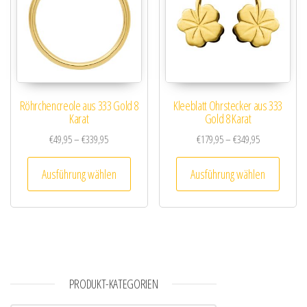
Röhrchencreole aus 333 Gold 8
Kleeblatt Ohrstecker aus 333
Karat
Gold 8 Karat
Preisspanne: €49,95 bis €339,95
Preisspanne: 
€
49,95
–
€
339,95
€
179,95
–
€
349,95
Dieses Produkt weist mehrere Varianten au
Dieses
Ausführung wählen
Ausführung wählen
PRODUKT-KATEGORIEN