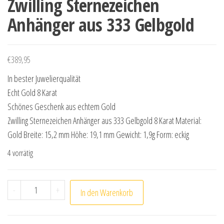
Zwilling Sternezeichen
Anhänger aus 333 Gelbgold
€
389,95
In bester Juwelierqualität
Echt Gold 8 Karat
Schönes Geschenk aus echtem Gold
Zwilling Sternezeichen Anhänger aus 333 Gelbgold 8 Karat Material:
Gold Breite: 15,2 mm Höhe: 19,1 mm Gewicht: 1,9g Form: eckig
4 vorrätig
Zwilling Sternezeichen Anhänger aus 333 Gelbgold Men
-
+
In den Warenkorb