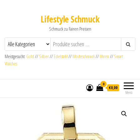
Lifestyle Schmuck
Schmuck zu Fairen Preisen
Meistgesucht:
Gold
//
Silber
//
Edelstahl
//
Modeschmuck
//
Uhren
//
Smart
Watches
0
€0,00
Menü