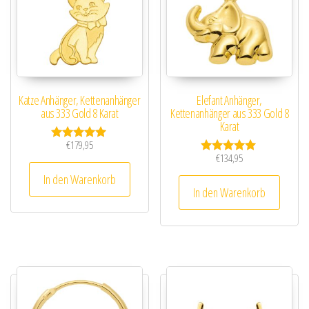
Katze Anhänger, Kettenanhänger
Elefant Anhänger,
aus 333 Gold 8 Karat
Kettenanhänger aus 333 Gold 8
Karat
€
179,95
Bewertet mit
€
134,95
5.00
Bewertet mit
von 5
5.00
In den Warenkorb
von 5
In den Warenkorb