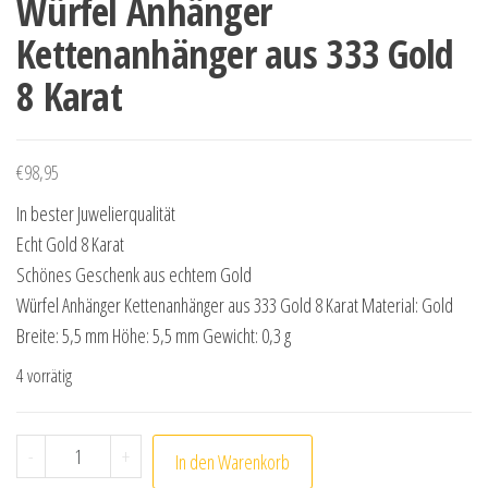
Würfel Anhänger
Kettenanhänger aus 333 Gold
8 Karat
€
98,95
In bester Juwelierqualität
Echt Gold 8 Karat
Schönes Geschenk aus echtem Gold
Würfel Anhänger Kettenanhänger aus 333 Gold 8 Karat Material: Gold
Breite: 5,5 mm Höhe: 5,5 mm Gewicht: 0,3 g
4 vorrätig
Würfel Anhänger Kettenanhänger aus 333 Gold 8 Karat
-
+
In den Warenkorb