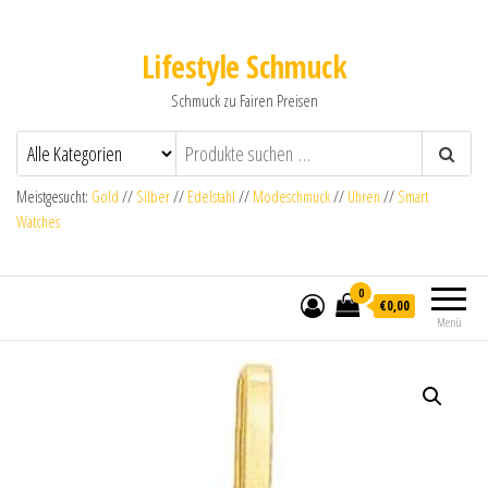
Lifestyle Schmuck
Schmuck zu Fairen Preisen
Meistgesucht:
Gold
//
Silber
//
Edelstahl
//
Modeschmuck
//
Uhren
//
Smart
Watches
0
€0,00
Menü