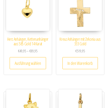
Herz Anhänger, Kettenanhänger
Kreuz Anhänger mit Zirkonia aus
aus 585 Gold 14 Karat
333 Gold
Preisspanne: €49,95 bis €89,95
€
49,95
–
€
89,95
€
519,95
Dieses Produkt weist mehrere Varianten au
Ausführung wählen
In den Warenkorb