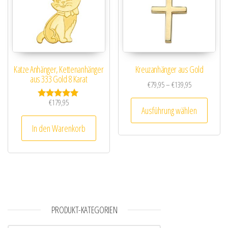
Katze Anhänger, Kettenanhänger
Kreuzanhänger aus Gold
aus 333 Gold 8 Karat
Preisspanne: €
€
79,95
–
€
139,95
Dieses
€
179,95
Bewertet mit
Ausführung wählen
5.00
von 5
In den Warenkorb
PRODUKT-KATEGORIEN