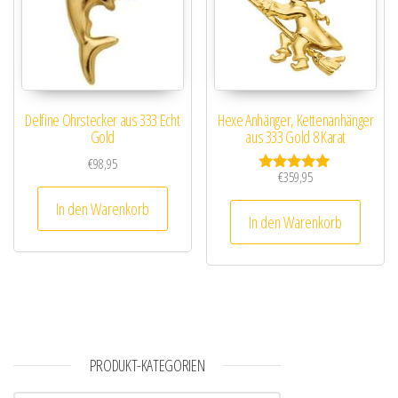
Delfine Ohrstecker aus 333 Echt
Hexe Anhänger, Kettenanhänger
Gold
aus 333 Gold 8 Karat
€
98,95
€
359,95
Bewertet mit
5.00
In den Warenkorb
von 5
In den Warenkorb
PRODUKT-KATEGORIEN