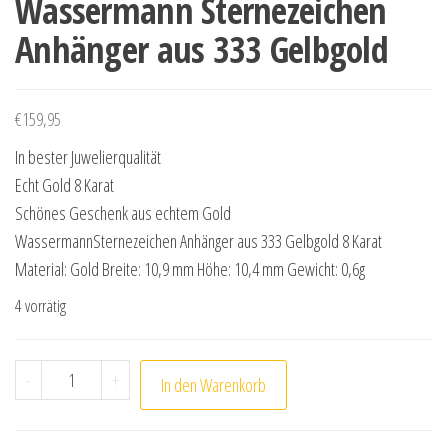
Wassermann Sternezeichen
Anhänger aus 333 Gelbgold
€
159,95
In bester Juwelierqualität
Echt Gold 8 Karat
Schönes Geschenk aus echtem Gold
WassermannSternezeichen Anhänger aus 333 Gelbgold 8 Karat
Material: Gold Breite: 10,9 mm Höhe: 10,4 mm Gewicht: 0,6g
4 vorrätig
Wassermann Sternezeichen Anhänger aus 333 Gelbgol
-
+
In den Warenkorb