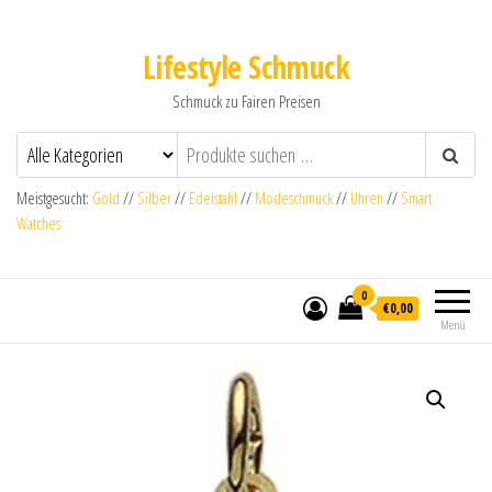
Lifestyle Schmuck
Schmuck zu Fairen Preisen
Meistgesucht:
Gold
//
Silber
//
Edelstahl
//
Modeschmuck
//
Uhren
//
Smart
Watches
0
€0,00
Menü