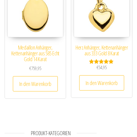
Medaillon Anhänger,
Herz Anhänger, Kettenanhänger
Kettenanhänger aus 585 Echt
aus 333 Gold 8 Karat
Gold 14 Karat
€
54,95
€
759,95
Bewertet mit
5.00
von 5
In den Warenkorb
In den Warenkorb
PRODUKT-KATEGORIEN