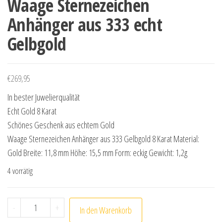
Waage Sternezeichen
Anhänger aus 333 echt
Gelbgold
€
269,95
In bester Juwelierqualität
Echt Gold 8 Karat
Schönes Geschenk aus echtem Gold
Waage Sternezeichen Anhänger aus 333 Gelbgold 8 Karat Material:
Gold Breite: 11,8 mm Höhe: 15,5 mm Form: eckig Gewicht: 1,2g
4 vorrätig
Waage Sternezeichen Anhänger aus 333 echt Gelbgold
-
+
In den Warenkorb