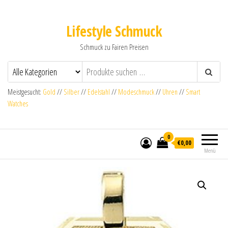
Lifestyle Schmuck
Schmuck zu Fairen Preisen
Meistgesucht:
Gold
//
Silber
//
Edelstahl
//
Modeschmuck
//
Uhren
//
Smart
Watches
0
€0,00
Menü