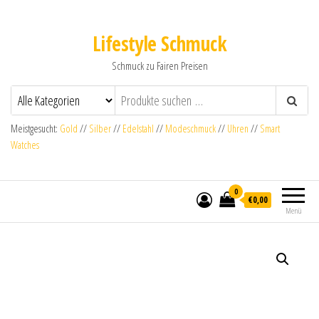
Lifestyle Schmuck
Schmuck zu Fairen Preisen
Meistgesucht:
Gold
//
Silber
//
Edelstahl
//
Modeschmuck
//
Uhren
//
Smart
Watches
0
€0,00
Menü