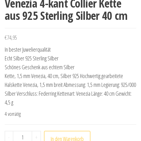
Venezia 4-kant Collier Kette
aus 925 Sterling Silber 40 cm
€
74,95
In bester Juwelierqualität
Echt Silber 925 Sterling Silber
Schönes Geschenk aus echtem Silber
Kette, 1,5 mm Venezia, 40 cm, Silber 925 Hochwertig gearbeitete
Halskette Venezia, 1,5 mm breit Abmessung: 1,5 mm Legierung: 925/000
Silber Verschluss: Federring Kettenart: Venezia Länge: 40 cm Gewicht:
4,5 g
4 vorrätig
Venezia 4-kant Collier Kette aus 925 Sterling Silber 40 
-
+
In den Warenkorb