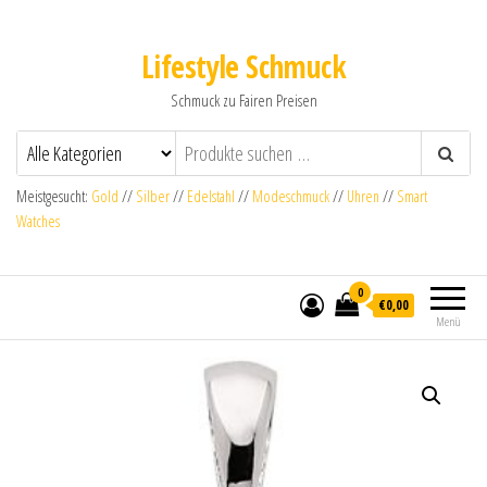
Lifestyle Schmuck
Schmuck zu Fairen Preisen
Meistgesucht:
Gold
//
Silber
//
Edelstahl
//
Modeschmuck
//
Uhren
//
Smart
Watches
0
€0,00
Menü