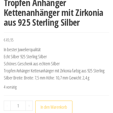
Tropfen Anhänger
Kettenanhänger mit Zirkonia
aus 925 Sterling Silber
€
49,95
In bester Juwelierqualität
Echt Silber 925 Sterling Silber
Schönes Geschenk aus echtem Silber
Tropfen Anhänger Kettenanhänger mit Zirkonia farbig aus 925 Sterling
Silber Breite: Breite: 7,5 mm Höhe: 10,7 mm Gewicht: 2,4 g
4 vorrätig
Tropfen Anhänger Kettenanhänger mit Zirkonia aus 925 
-
+
In den Warenkorb