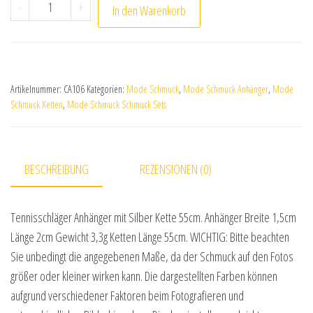
Tennisschläger Anhänger mit Silber Kette 55cm Menge
-
+
In den Warenkorb
Artikelnummer:
CA106
Kategorien:
Mode Schmuck
,
Mode Schmuck Anhänger
,
Mode
Schmuck Ketten
,
Mode Schmuck Schmuck Sets
BESCHREIBUNG
REZENSIONEN (0)
Tennisschläger Anhänger mit Silber Kette 55cm. Anhänger Breite 1,5cm
Länge 2cm Gewicht 3,3g Ketten Länge 55cm. WICHTIG: Bitte beachten
Sie unbedingt die angegebenen Maße, da der Schmuck auf den Fotos
größer oder kleiner wirken kann. Die dargestellten Farben können
aufgrund verschiedener Faktoren beim Fotografieren und