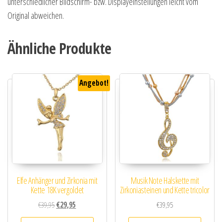
unterschiedlicher Bildschirm- bzw. Displayeinstellungen leicht vom
Original abweichen.
Ähnliche Produkte
Angebot!
Elfe Anhänger und Zirkonia mit
Musik Note Halskette mit
Kette 18K vergoldet
Zirkoniasteinen und Kette tricolor
Ursprünglicher Preis war: €39,95
Aktueller Preis ist: €29,95.
€
39,95
€
29,95
€
39,95