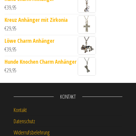
€
39,95
Kreuz Anhänger mit Zirkonia
€
29,95
Löwe Charm Anhänger
€
39,95
Hunde Knochen Charm Anhänger
€
29,95
KONTAKT
Kontakt
Datenschutz
Widerrufsbelehrung