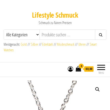
Lifestyle Schmuck
Schmuck zu Fairen Preisen
Meistgesucht:
Gold
//
Silber
//
Edelstahl
//
Modeschmuck
//
Uhren
//
Smart
Watches
0
€0,00
Menü