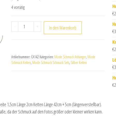
H
4 vorrätig
€
2
H
Tennisschläger Anhänger mit Kette 42cm + 5cm Me
-
+
In den Warenkorb
€
3
K
€
2
Artikelnummer:
CA142
Kategorien:
Mode Schmuck Anhänger
,
Mode
L
Schmuck Ketten
,
Mode Schmuck Schmuck Sets
,
Silber Ketten
€
3
H
€
2
eite 1,5cm Länge 2cm Ketten Länge 42cm + 5cm (längenverstellbar).
ße, da der Schmuck auf den Fotos größer oder kleiner wirken kann.