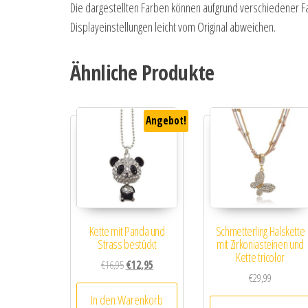
Die dargestellten Farben können aufgrund verschiedener Fa
Displayeinstellungen leicht vom Original abweichen.
Ähnliche Produkte
Angebot!
Kette mit Panda und
Schmetterling Halskette
Strass bestückt
mit Zirkoniasteinen und
Kette tricolor
Ursprünglicher Preis war: €16,95
Aktueller Preis ist: €12,95.
€
16,95
€
12,95
€
29,99
In den Warenkorb