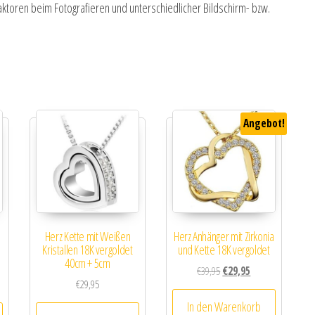
ktoren beim Fotografieren und unterschiedlicher Bildschirm- bzw.
Angebot!
Herz Kette mit Weißen
Herz Anhänger mit Zirkonia
Kristallen 18K vergoldet
und Kette 18K vergoldet
40cm + 5cm
Ursprünglicher Preis war: 
Aktueller Preis ist:
€
39,95
€
29,95
€
29,95
In den Warenkorb