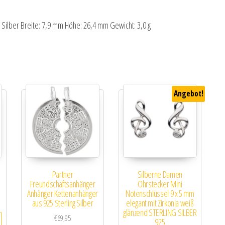
 Silber Breite: 7,9 mm Höhe: 26,4 mm Gewicht: 3,0 g
Angebot!
Partner
Silberne Damen
Freundschaftsanhänger
Ohrstecker Mini
Anhänger Kettenanhänger
Notenschlüssel 9 x 5 mm
aus 925 Sterling Silber
elegant mit Zirkonia weiß
glänzend STERLING SILBER
€
69,95
925