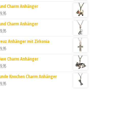
und Charm Anhänger
9,95
und Charm Anhänger
9,95
reuz Anhänger mit Zirkonia
 Sterling Silber Menge
9,95
öwe Charm Anhänger
9,95
unde Knochen Charm Anhänger
9,95