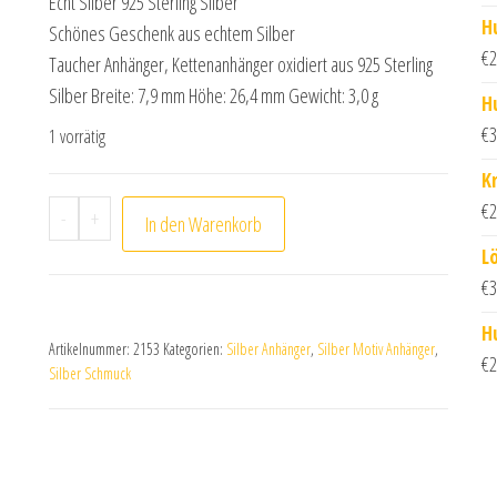
Echt Silber 925 Sterling Silber
H
Schönes Geschenk aus echtem Silber
€
2
Taucher Anhänger, Kettenanhänger oxidiert aus 925 Sterling
Silber Breite: 7,9 mm Höhe: 26,4 mm Gewicht: 3,0 g
H
€
3
1 vorrätig
K
Taucher Anhänger, Kettenanhänger oxidiert aus 925
€
2
-
+
In den Warenkorb
L
€
3
H
Artikelnummer:
2153
Kategorien:
Silber Anhänger
,
Silber Motiv Anhänger
,
€
2
Silber Schmuck