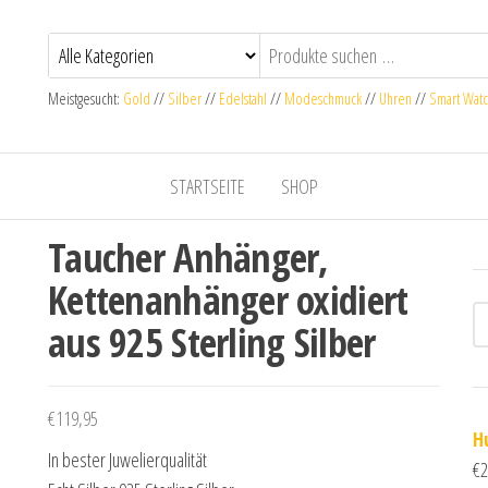
Meistgesucht:
Gold
//
Silber
//
Edelstahl
//
Modeschmuck
//
Uhren
//
Smart Wat
STARTSEITE
SHOP
Taucher Anhänger,
Kettenanhänger oxidiert
aus 925 Sterling Silber
€
119,95
H
In bester Juwelierqualität
€
2