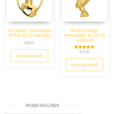
Herz Anhänger, Kettenanhänger
Nofretete Anhänger,
mit Pferd aus 333 Gold 8 Karat
Kettenanhänger aus 333 Echt
Gold 8 Karat
€
189,95
€
219,95
Bewertet mit
In den Warenkorb
5.00
von 5
In den Warenkorb
PRODUKT-KATEGORIEN