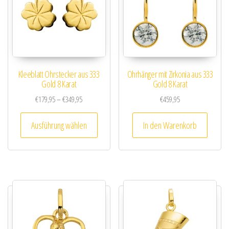
Kleeblatt Ohrstecker aus 333
Ohrhänger mit Zirkonia aus 333
Gold 8 Karat
Gold 8 Karat
Preisspanne: €179,95 bis €349,95
€
179,95
–
€
349,95
€
459,95
Dieses Produkt weist mehrere Varianten au
Ausführung wählen
In den Warenkorb