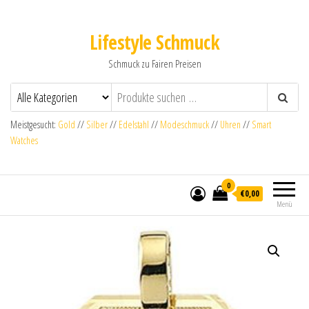
Lifestyle Schmuck
Schmuck zu Fairen Preisen
Meistgesucht:
Gold
//
Silber
//
Edelstahl
//
Modeschmuck
//
Uhren
//
Smart
Watches
0
€0,00
Menü