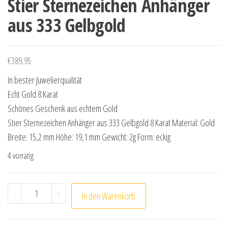
Stier Sternezeichen Anhänger
aus 333 Gelbgold
€
389,95
In bester Juwelierqualität
Echt Gold 8 Karat
Schönes Geschenk aus echtem Gold
Stier Sternezeichen Anhänger aus 333 Gelbgold 8 Karat Material: Gold
Breite: 15,2 mm Höhe: 19,1 mm Gewicht: 2g Form: eckig
4 vorrätig
Stier Sternezeichen Anhänger aus 333 Gelbgold Menge
-
+
In den Warenkorb