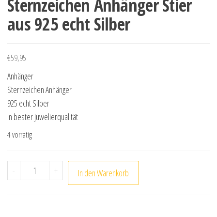
Sternzeichen Anhänger Stier
aus 925 echt Silber
€
59,95
Anhänger
Sternzeichen Anhänger
925 echt Silber
In bester Juwelierqualität
4 vorrätig
Sternzeichen Anhänger Stier aus 925 echt Silber Menge
-
+
In den Warenkorb