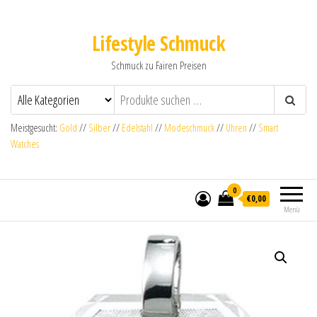
Lifestyle Schmuck
Schmuck zu Fairen Preisen
Meistgesucht:
Gold
//
Silber
//
Edelstahl
//
Modeschmuck
//
Uhren
//
Smart
Watches
0
€0,00
Menü