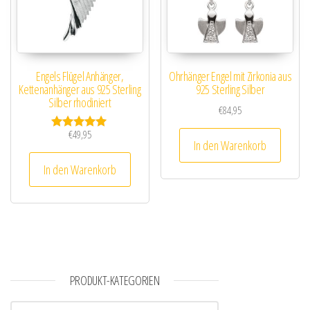
Engels Flügel Anhänger,
Ohrhänger Engel mit Zirkonia aus
Kettenanhänger aus 925 Sterling
925 Sterling Silber
Silber rhodiniert
€
84,95
€
49,95
Bewertet mit
In den Warenkorb
5.00
von 5
In den Warenkorb
PRODUKT-KATEGORIEN