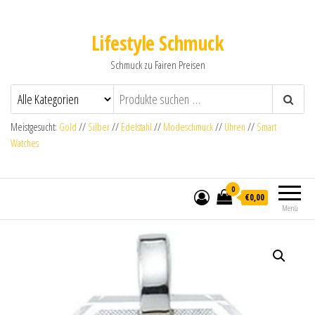
Lifestyle Schmuck
Schmuck zu Fairen Preisen
Meistgesucht:
Gold
//
Silber
//
Edelstahl
//
Modeschmuck
//
Uhren
//
Smart
Watches
0
€0,00
Menü