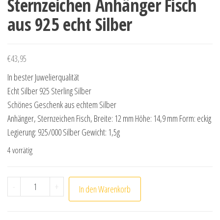
Sternzeichen Anhänger Fisch
aus 925 echt Silber
€
43,95
In bester Juwelierqualität
Echt Silber 925 Sterling Silber
Schönes Geschenk aus echtem Silber
Anhänger, Sternzeichen Fisch, Breite: 12 mm Höhe: 14,9 mm Form: eckig
Legierung: 925/000 Silber Gewicht: 1,5g
4 vorrätig
Sternzeichen Anhänger Fisch aus 925 echt Silber Menge
-
+
In den Warenkorb