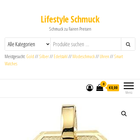
Lifestyle Schmuck
Schmuck zu Fairen Preisen
Meistgesucht:
Gold
//
Silber
//
Edelstahl
//
Modeschmuck
//
Uhren
//
Smart
Watches
0
€0,00
Menü