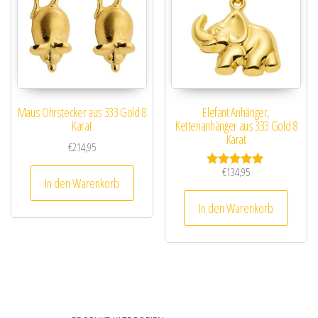
Maus Ohrstecker aus 333 Gold 8
Elefant Anhänger,
Karat
Kettenanhänger aus 333 Gold 8
Karat
€
214,95
€
134,95
Bewertet mit
In den Warenkorb
5.00
von 5
In den Warenkorb