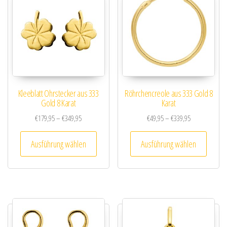
Kleeblatt Ohrstecker aus 333
Röhrchencreole aus 333 Gold 8
Gold 8 Karat
Karat
Preisspanne: €179,95 bis €349,95
Preisspanne: €
€
179,95
–
€
349,95
€
49,95
–
€
339,95
Dieses Produkt weist mehrere Varianten au
Dieses
Ausführung wählen
Ausführung wählen