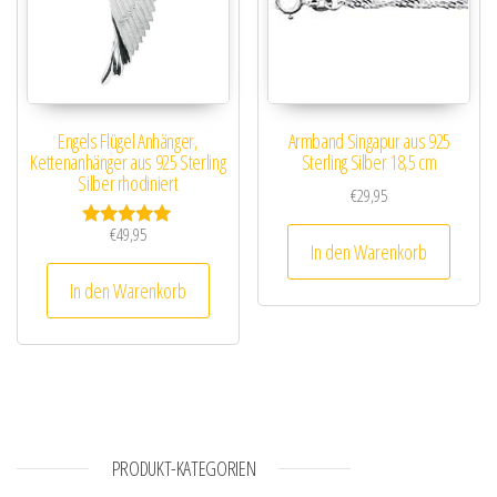
Engels Flügel Anhänger,
Armband Singapur aus 925
Kettenanhänger aus 925 Sterling
Sterling Silber 18,5 cm
Silber rhodiniert
€
29,95
€
49,95
Bewertet mit
In den Warenkorb
5.00
von 5
In den Warenkorb
PRODUKT-KATEGORIEN