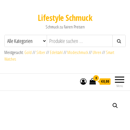
Lifestyle Schmuck
Schmuck zu Fairen Preisen
Meistgesucht:
Gold
//
Silber
//
Edelstahl
//
Modeschmuck
//
Uhren
//
Smart
Watches
0
€0,00
Menü