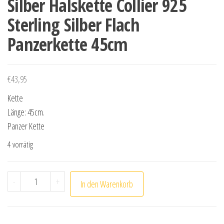
Silber Halskette Collier 925
Sterling Silber Flach
Panzerkette 45cm
€
43,95
Kette
Länge: 45cm.
Panzer Kette
4 vorrätig
Silber Halskette Collier 925 Sterling Silber Flach Panze
-
+
In den Warenkorb