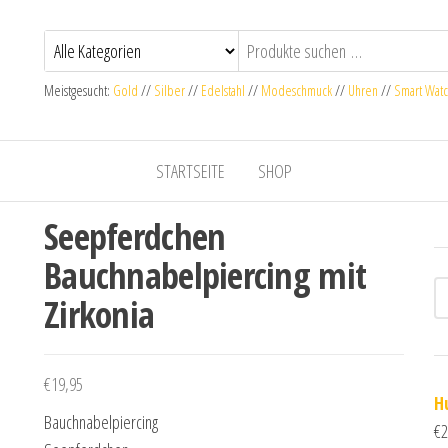
Meistgesucht:
Gold
//
Silber
//
Edelstahl
//
Modeschmuck
//
Uhren
//
Smart Wat
STARTSEITE
SHOP
Seepferdchen
Bauchnabelpiercing mit
Zirkonia
€
19,95
H
Bauchnabelpiercing
€
2