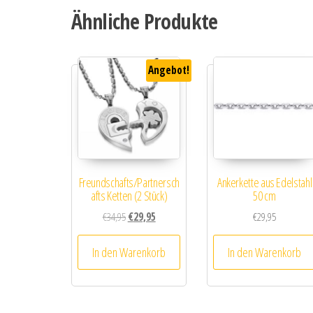
Ähnliche Produkte
Angebot!
Freundschafts/Partnersch
Ankerkette aus Edelstahl
afts Ketten (2 Stück)
50 cm
Ursprünglicher Preis war: €34,95
Aktueller Preis ist: €29,95.
€
34,95
€
29,95
€
29,95
In den Warenkorb
In den Warenkorb