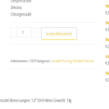
Seepferdchen
H
Zirkonia
€
2
Chirurgenstahl
H
€
3
Seepferdchen Bauchnabelpiercing mit Zirkonia Men
-
+
In den Warenkorb
K
€
2
L
Artikelnummer:
C1079
Kategorien:
Edelstahl Piercing
,
Edelstahl Schmuck
€
3
H
€
2
genstahl Abmessungen: 1.6*10+5+8mm Gewicht: 14g