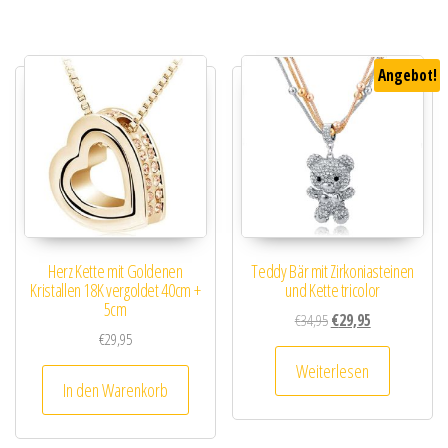
Angebot!
Herz Kette mit Goldenen
Teddy Bär mit Zirkoniasteinen
Kristallen 18K vergoldet 40cm +
und Kette tricolor
5cm
Ursprünglicher Preis wa
Aktueller Preis i
€
34,95
€
29,95
€
29,95
Weiterlesen
In den Warenkorb