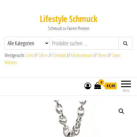
Lifestyle Schmuck
Schmuck zu Fairen Preisen
Meistgesucht:
Gold
//
Silber
//
Edelstahl
//
Modeschmuck
//
Uhren
//
Smart
Watches
0
€0,00
Menü