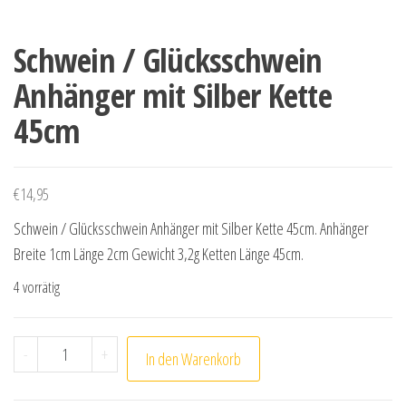
Schwein / Glücksschwein
Anhänger mit Silber Kette
45cm
€
14,95
Schwein / Glücksschwein Anhänger mit Silber Kette 45cm. Anhänger
Breite 1cm Länge 2cm Gewicht 3,2g Ketten Länge 45cm.
4 vorrätig
Schwein / Glücksschwein Anhänger mit Silber Kette 45
-
+
In den Warenkorb