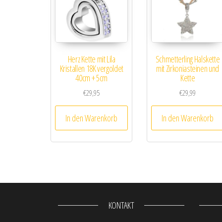
Herz Kette mit Lila
Schmetterling Halskette
Kristallen 18K vergoldet
mit Zirkoniasteinen und
40cm + 5cm
Kette
€
29,95
€
29,99
In den Warenkorb
In den Warenkorb
KONTAKT