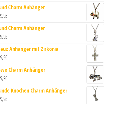
und Charm Anhänger
9,95
und Charm Anhänger
9,95
enge
reuz Anhänger mit Zirkonia
9,95
öwe Charm Anhänger
9,95
unde Knochen Charm Anhänger
9,95