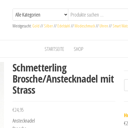
Meistgesucht:
Gold
//
Silber
//
Edelstahl
//
Modeschmuck
//
Uhren
//
Smart Wat
STARTSEITE
SHOP
Schmetterling
Brosche/Anstecknadel mit
Strass
€
24,95
H
Anstecknadel
€
2