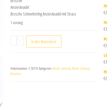
Brosche
H
Anstecknadel
€
2
Brosche Schmetterling Anstecknadel mit Strass
H
1 vorrätig
€
3
Schmetterling Brosche/Anstecknadel mit Strass M
K
-
+
In den Warenkorb
€
2
L
€
3
Artikelnummer:
C-50155
Kategorien:
Mode Schmuck
,
Mode Schmuck
H
Broschen
€
2