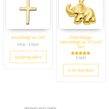
Kreuzanhänger aus Gold
Elefant Anhänger,
Kettenanhänger aus 333 Gold 8
Preisspanne: €79,95 bis €139,95
€
79,95
–
€
139,95
Karat
Dieses Produkt weist mehrere Varianten au
Ausführung wählen
€
134,95
Bewertet mit
5.00
von 5
In den Warenkorb