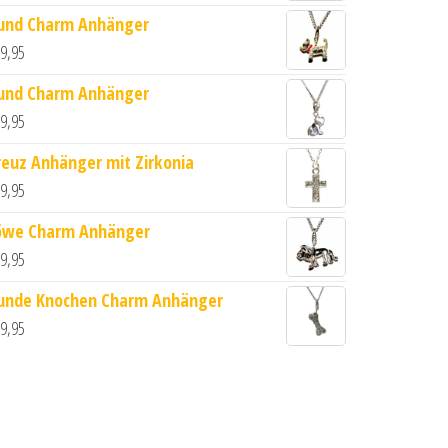
und Charm Anhänger
9,95
und Charm Anhänger
e
9,95
reuz Anhänger mit Zirkonia
9,95
öwe Charm Anhänger
9,95
unde Knochen Charm Anhänger
9,95