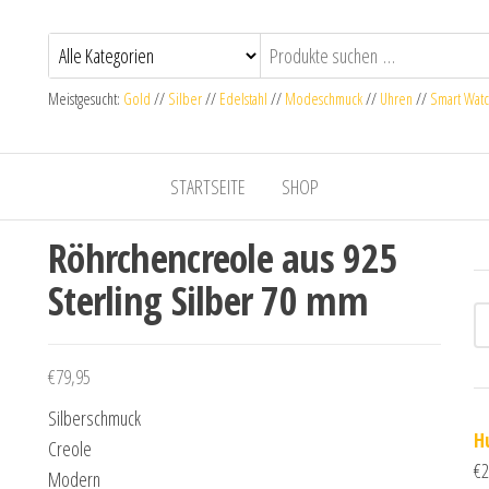
Meistgesucht:
Gold
//
Silber
//
Edelstahl
//
Modeschmuck
//
Uhren
//
Smart Wat
STARTSEITE
SHOP
Röhrchencreole aus 925
Sterling Silber 70 mm
€
79,95
Silberschmuck
H
Creole
€
2
Modern