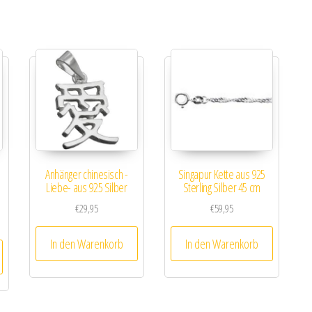
Anhänger chinesisch -
Singapur Kette aus 925
Liebe- aus 925 Silber
Sterling Silber 45 cm
€
29,95
€
59,95
In den Warenkorb
In den Warenkorb