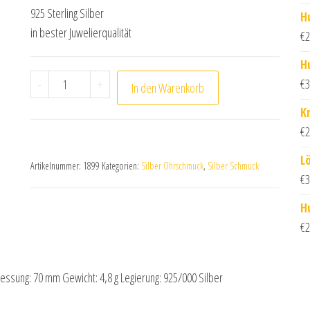
925 Sterling Silber
H
in bester Juwelierqualität
€
2
H
Röhrchencreole aus 925 Sterling Silber 70 mm Meng
€
3
-
+
In den Warenkorb
K
€
2
L
Artikelnummer:
1899
Kategorien:
Silber Ohrschmuck
,
Silber Schmuck
€
3
H
€
2
essung: 70 mm Gewicht: 4,8 g Legierung: 925/000 Silber