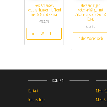
Herz Anhänger,
Herz Anhänger
Kettenanhänger mit Pferd
Kettenanhänger mit
aus 333 Gold 8 Karat
Zirkonia aus 333 Gold 8
Karat
€
189,95
€
269,95
In den Warenkorb
In den Warenkorb
KONTAKT
Kontakt
Mein K
Datenschutz
Mein Ac