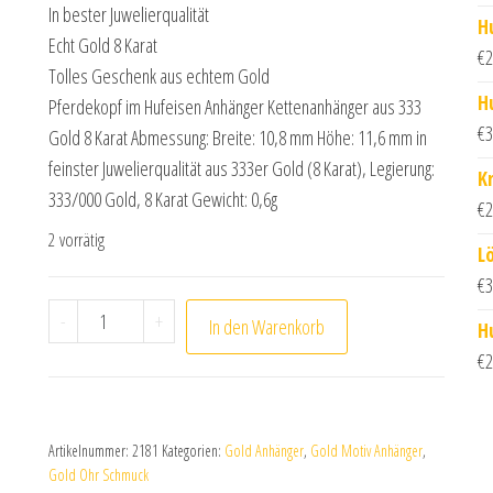
In bester Juwelierqualität
H
Echt Gold 8 Karat
€
2
Tolles Geschenk aus echtem Gold
H
Pferdekopf im Hufeisen Anhänger Kettenanhänger aus 333
€
3
Gold 8 Karat Abmessung: Breite: 10,8 mm Höhe: 11,6 mm in
feinster Juwelierqualität aus 333er Gold (8 Karat), Legierung:
K
333/000 Gold, 8 Karat Gewicht: 0,6g
€
2
2 vorrätig
L
€
3
Pferdekopf im Hufeisen Anhänger Kettenanhänger 
-
+
In den Warenkorb
H
€
2
Artikelnummer:
2181
Kategorien:
Gold Anhänger
,
Gold Motiv Anhänger
,
Gold Ohr Schmuck