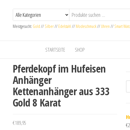
Meistgesucht:
Gold
//
Silber
//
Edelstahl
//
Modeschmuck
//
Uhren
//
Smart Wat
STARTSEITE
SHOP
Pferdekopf im Hufeisen
Anhänger
Kettenanhänger aus 333
Gold 8 Karat
H
€
189,95
€
2