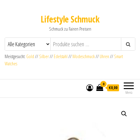
Lifestyle Schmuck
Schmuck zu Fairen Preisen
Meistgesucht:
Gold
//
Silber
//
Edelstahl
//
Modeschmuck
//
Uhren
//
Smart
Watches
0
€0,00
Menü