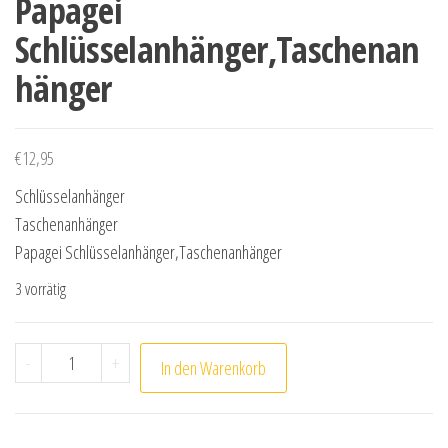
Papagei
Schlüsselanhänger,Taschenan
hänger
€
12,95
Schlüsselanhänger
Taschenanhänger
Papagei Schlüsselanhänger,Taschenanhänger
3 vorrätig
Papagei Schlüsselanhänger,Taschenanhänger Menge
-
+
In den Warenkorb