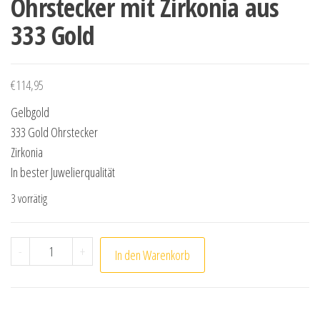
Ohrstecker mit Zirkonia aus
333 Gold
€
114,95
Gelbgold
333 Gold Ohrstecker
Zirkonia
In bester Juwelierqualität
3 vorrätig
Ohrstecker mit Zirkonia aus 333 Gold Menge
-
+
In den Warenkorb