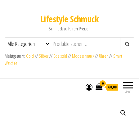
Lifestyle Schmuck
Schmuck zu Fairen Preisen
Meistgesucht:
Gold
//
Silber
//
Edelstahl
//
Modeschmuck
//
Uhren
//
Smart
Watches
0
€0,00
Menü