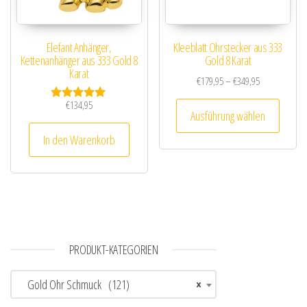
Elefant Anhänger,
Kleeblatt Ohrstecker aus 333
Kettenanhänger aus 333 Gold 8
Gold 8 Karat
Karat
Preisspanne: 
€
179,95
–
€
349,95
Dieses
€
134,95
Bewertet mit
Ausführung wählen
5.00
von 5
In den Warenkorb
PRODUKT-KATEGORIEN
Gold Ohr Schmuck (121)
×