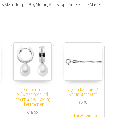
rass Metallstempel: 925, Sterling Metals Type: Silber Form / Muster:
Creolen mit
Singapur Kette aus 925
Süßwasserperle und
Sterling Silber 50 cm
r
Zirkonia aus 925 Sterling
€
64,95
Silber rhodiniert
€
119,95
In den Warenkorb