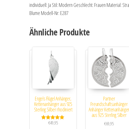
individuell: Ja Stil: Modern Geschlecht: Frauen Material: St
Blume Modell-Nr: E287
Ähnliche Produkte
Engels Flügel Anhänger,
Partner
Kettenanhänger aus 925
Freundschaftsanhänger
Sterling Silber rhodiniert
Anhänger Kettenanhänge
aus 925 Sterling Silber
€
49,95
€
69,95
Bewertet mit
5.00