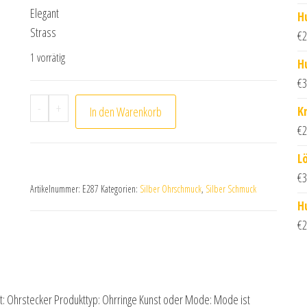
Elegant
H
Strass
€
2
1 vorrätig
H
€
3
Ohrstecker Blume mit Strass bestückt 925 Silber M
-
+
K
In den Warenkorb
€
2
L
€
3
Artikelnummer:
E287
Kategorien:
Silber Ohrschmuck
,
Silber Schmuck
H
€
2
rt: Ohrstecker Produkttyp: Ohrringe Kunst oder Mode: Mode ist