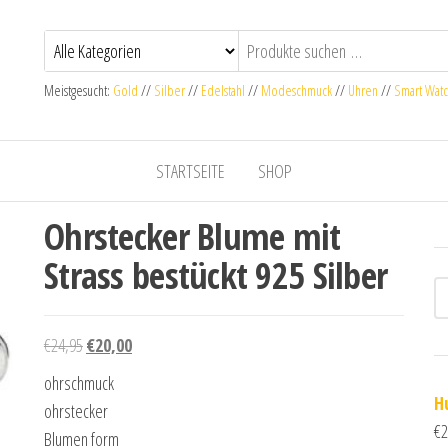
Meistgesucht:
Gold
//
Silber
//
Edelstahl
//
Modeschmuck
//
Uhren
//
Smart Wat
STARTSEITE
SHOP
Ohrstecker Blume mit
Strass bestückt 925 Silber
Ursprünglicher Preis war: €24,95
Aktueller Preis ist: €20,00.
€
24,95
€
20,00
ohrschmuck
H
ohrstecker
€
2
Blumen form