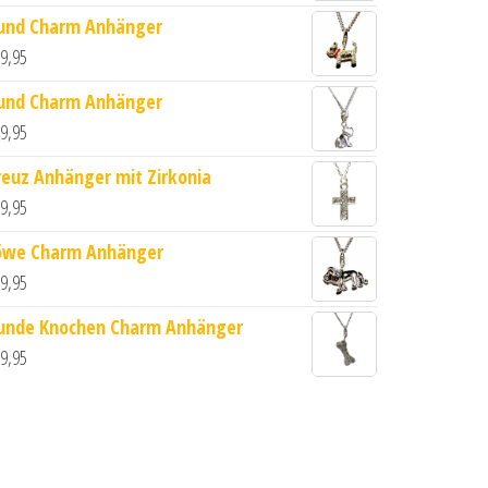
und Charm Anhänger
9,95
und Charm Anhänger
9,95
reuz Anhänger mit Zirkonia
9,95
iert Menge
öwe Charm Anhänger
9,95
unde Knochen Charm Anhänger
9,95