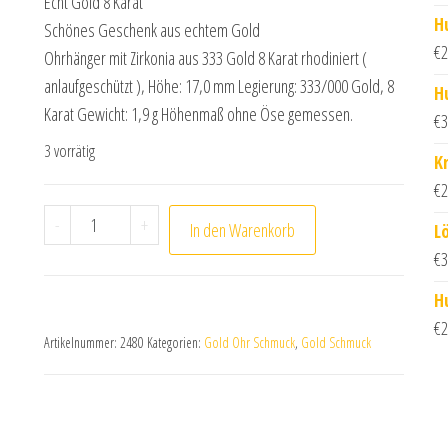
Echt Gold 8 Karat
H
Schönes Geschenk aus echtem Gold
€
2
Ohrhänger mit Zirkonia aus 333 Gold 8 Karat rhodiniert (
anlaufgeschützt ), Höhe: 17,0 mm Legierung: 333/000 Gold, 8
H
Karat Gewicht: 1,9 g Höhenmaß ohne Öse gemessen.
€
3
3 vorrätig
K
€
2
Ohrhänger mit Zirkonia aus 333 Gold 8 Karat rhodin
-
+
In den Warenkorb
L
€
3
H
€
2
Artikelnummer:
2480
Kategorien:
Gold Ohr Schmuck
,
Gold Schmuck