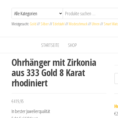
Meistgesucht:
Gold
//
Silber
//
Edelstahl
//
Modeschmuck
//
Uhren
//
Smart Wat
STARTSEITE
SHOP
Ohrhänger mit Zirkonia
aus 333 Gold 8 Karat
rhodiniert
€
419,95
H
In bester Juwelierqualität
€
2