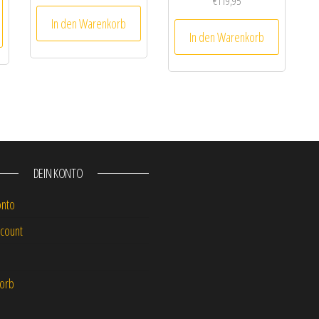
€
119,95
In den Warenkorb
In den Warenkorb
DEIN KONTO
onto
count
orb