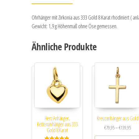
Ohrhänger mit Zirkonia aus 333 Gold 8 Karat rhodiniert ( an
Gewicht: 1,9 g Höhenmaß ohne Öse gemessen.
Ähnliche Produkte
Herz Anhänger,
Kreuzanhänger aus Gold
Kettenanhänger aus 333
Preis
€
79,95
–
€
139,95
Gold 8 Karat