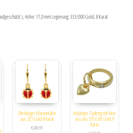
laufgeschützt ), Höhe: 17,0 mm Legierung: 333/000 Gold, 8 Karat
Ohrhänger Marienkäfer
Anhänger Taufring mit Herz
aus 333 Gold 8 Karat
aus aus 375 Echt Gold 9
spanne: €79,95 bis €139,95
Karat
€
249,95
Dieses Produkt weist mehrere Varianten auf. Die Optionen können auf der 