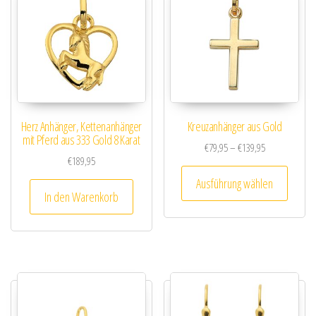
Herz Anhänger, Kettenanhänger
Kreuzanhänger aus Gold
mit Pferd aus 333 Gold 8 Karat
Preisspanne: €
€
79,95
–
€
139,95
€
189,95
Dieses
Ausführung wählen
In den Warenkorb