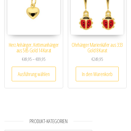
Herz Anhänger, Kettenanhänger
Ohrhänger Marienkäfer aus 333
aus 585 Gold 14 Karat
Gold 8 Karat
Preisspanne: €49,95 bis €89,95
€
49,95
–
€
89,95
€
249,95
Dieses Produkt weist mehrere Varianten au
Ausführung wählen
In den Warenkorb
PRODUKT-KATEGORIEN