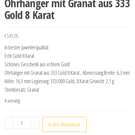
Ohrhänger mit Granat aus 333
Gold 8 Karat
€
549,95
In bester Juwelierqualität
Echt Gold 8 Karat
Schönes Geschenk aus echtem Gold
Ohrhänger mit Granat aus 333 Gold 8 Karat , Abmessung:Breite: 6,3 mm
Höhe: 16,5 mm Legierung: 333/000 Gold, 8 Karat Gewicht: 2,1 g
Steinbesatz: Granat
4 vorrätig
Ohrhänger mit Granat aus 333 Gold 8 Karat Menge
-
+
In den Warenkorb