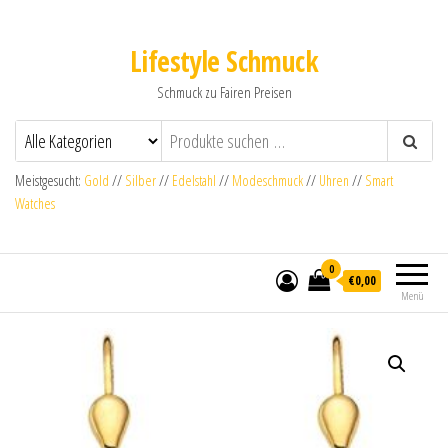
Lifestyle Schmuck
Schmuck zu Fairen Preisen
Meistgesucht:
Gold
//
Silber
//
Edelstahl
//
Modeschmuck
//
Uhren
//
Smart
Watches
0
€0,00
Menü