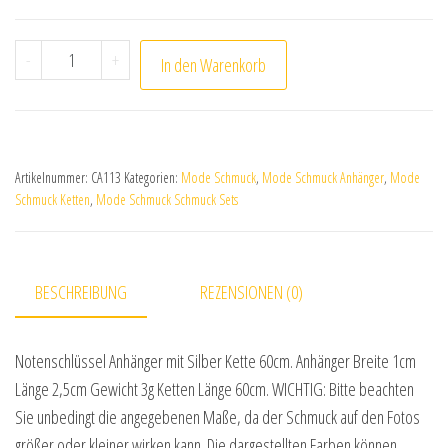
Notenschlüssel / Note Anhänger mit Silber Kette 60cm
-
+
In den Warenkorb
Artikelnummer:
CA113
Kategorien:
Mode Schmuck
,
Mode Schmuck Anhänger
,
Mode
Schmuck Ketten
,
Mode Schmuck Schmuck Sets
BESCHREIBUNG
REZENSIONEN (0)
Notenschlüssel Anhänger mit Silber Kette 60cm. Anhänger Breite 1cm
Länge 2,5cm Gewicht 3g Ketten Länge 60cm. WICHTIG: Bitte beachten
Sie unbedingt die angegebenen Maße, da der Schmuck auf den Fotos
größer oder kleiner wirken kann. Die dargestellten Farben können