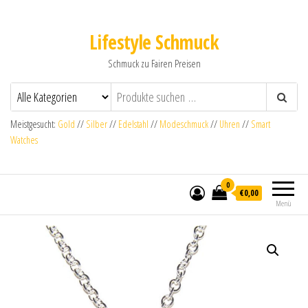
Lifestyle Schmuck
Schmuck zu Fairen Preisen
Meistgesucht:
Gold
//
Silber
//
Edelstahl
//
Modeschmuck
//
Uhren
//
Smart
Watches
0
€0,00
Menü