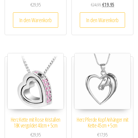
Ursprünglicher Preis wa
Aktueller Preis i
€
29,95
€
24,95
€
19,95
In den Warenkorb
In den Warenkorb
Herz Kette mit Rose Kristallen
Herz Pferde Kopf Anhänger mit
18K vergoldet 40cm + 5cm
Kette 45cm + 5cm
€
29,95
€
17,95