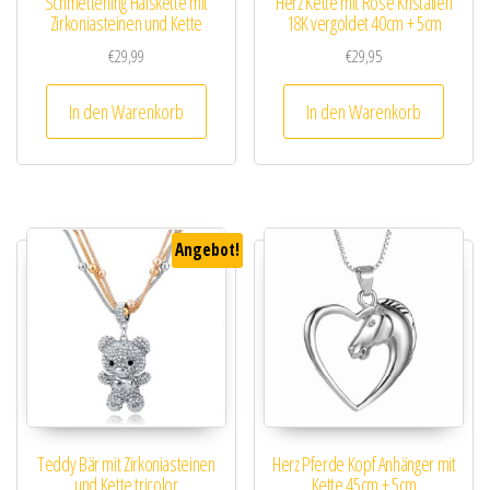
Schmetterling Halskette mit
Herz Kette mit Rose Kristallen
Zirkoniasteinen und Kette
18K vergoldet 40cm + 5cm
€
29,99
€
29,95
In den Warenkorb
In den Warenkorb
Angebot!
Teddy Bär mit Zirkoniasteinen
Herz Pferde Kopf Anhänger mit
und Kette tricolor
Kette 45cm + 5cm