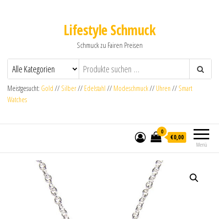
Lifestyle Schmuck
Schmuck zu Fairen Preisen
Meistgesucht:
Gold
//
Silber
//
Edelstahl
//
Modeschmuck
//
Uhren
//
Smart
Watches
0
€0,00
Menü