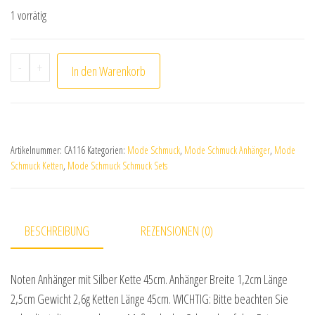
1 vorrätig
Notenschlüssel / Note Anhänger mit Silber Kette 45cm
-
+
In den Warenkorb
Artikelnummer:
CA116
Kategorien:
Mode Schmuck
,
Mode Schmuck Anhänger
,
Mode
Schmuck Ketten
,
Mode Schmuck Schmuck Sets
BESCHREIBUNG
REZENSIONEN (0)
Noten Anhänger mit Silber Kette 45cm. Anhänger Breite 1,2cm Länge
2,5cm Gewicht 2,6g Ketten Länge 45cm. WICHTIG: Bitte beachten Sie