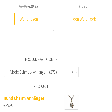
Ursprünglicher Preis war: €34,95
Aktueller Preis ist: €29,95.
€
34,95
€
29,95
€
17,95
Weiterlesen
In den Warenkorb
PRODUKT-KATEGORIEN
Mode Schmuck Anhänger (273)
×
PRODUKTE
Hund Charm Anhänger
€
29,95