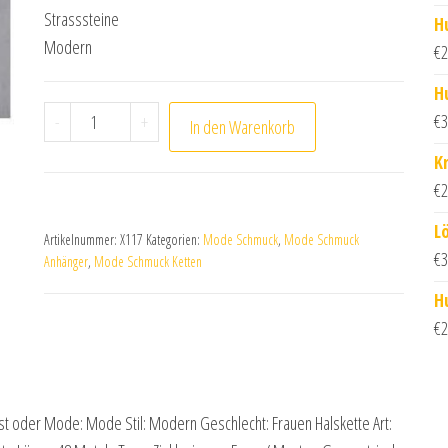
Strasssteine
H
Modern
€
2
H
Noten Kette mit Strass bestückt Menge
€
3
-
+
In den Warenkorb
K
€
2
L
Artikelnummer:
X117
Kategorien:
Mode Schmuck
,
Mode Schmuck
€
3
Anhänger
,
Mode Schmuck Ketten
H
€
2
nst oder Mode: Mode Stil: Modern Geschlecht: Frauen Halskette Art: