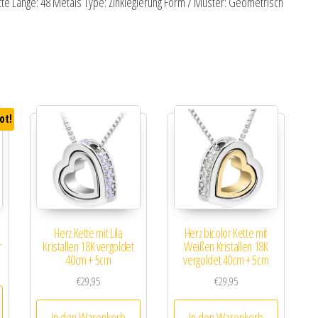
tte Länge: 48 Metals Type: Zinklegierung Form / Muster: Geometrisch
ot!
Herz Kette mit Lila
Herz bicolor Kette mit
r
Kristallen 18K vergoldet
Weißen Kristallen 18K
40cm + 5cm
vergoldet 40cm + 5cm
 Preis war: €24,95
er Preis ist: €19,95.
€
29,95
€
29,95
In den Warenkorb
In den Warenkorb