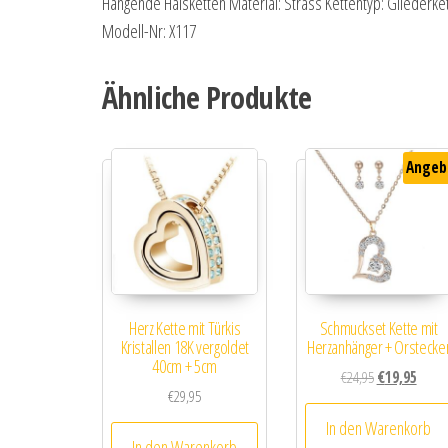
Hängende Halsketten Material: Strass Kettentyp: Gliederke
Modell-Nr: X117
Ähnliche Produkte
Angeb
Herz Kette mit Türkis
Schmuckset Kette mit
Kristallen 18K vergoldet
Herzanhänger + Orstecke
40cm + 5cm
Ursprünglicher
Aktuell
€
24,95
€
19,95
€
29,95
In den Warenkorb
In den Warenkorb