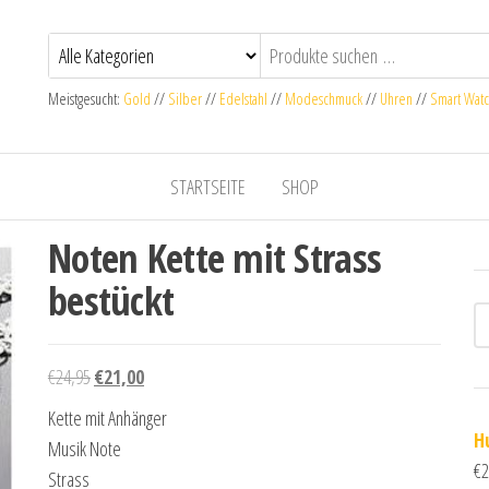
Meistgesucht:
Gold
//
Silber
//
Edelstahl
//
Modeschmuck
//
Uhren
//
Smart Wat
STARTSEITE
SHOP
Noten Kette mit Strass
bestückt
Ursprünglicher Preis war: €24,95
Aktueller Preis ist: €21,00.
€
24,95
€
21,00
Kette mit Anhänger
H
Musik Note
€
2
Strass