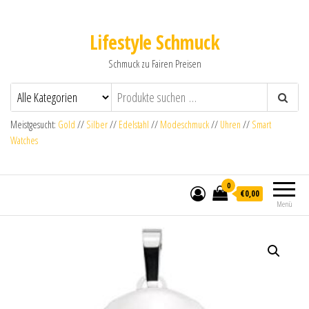
Lifestyle Schmuck
Schmuck zu Fairen Preisen
Meistgesucht:
Gold
//
Silber
//
Edelstahl
//
Modeschmuck
//
Uhren
//
Smart
Watches
0
€0,00
Menü