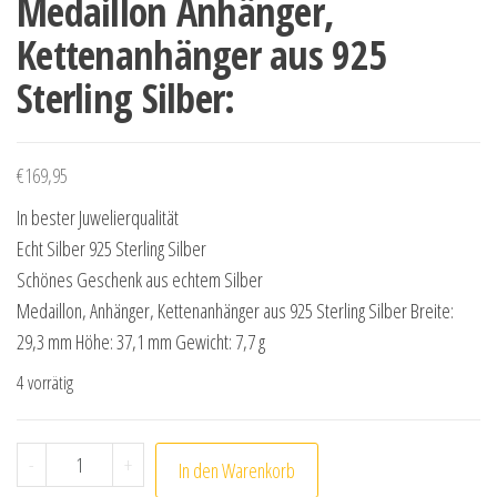
Medaillon Anhänger,
Kettenanhänger aus 925
Sterling Silber:
€
169,95
In bester Juwelierqualität
Echt Silber 925 Sterling Silber
Schönes Geschenk aus echtem Silber
Medaillon, Anhänger, Kettenanhänger aus 925 Sterling Silber Breite:
29,3 mm Höhe: 37,1 mm Gewicht: 7,7 g
4 vorrätig
Medaillon Anhänger, Kettenanhänger aus 925 Sterling S
-
+
In den Warenkorb