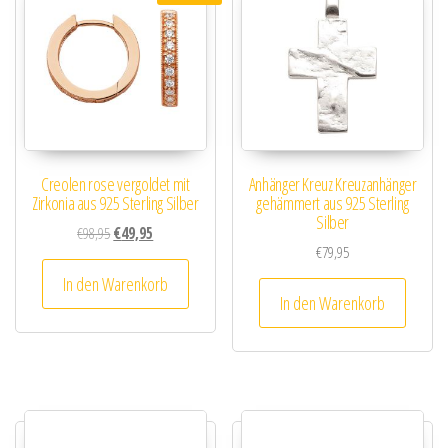
Creolen rose vergoldet mit
Anhänger Kreuz Kreuzanhänger
Zirkonia aus 925 Sterling Silber
gehämmert aus 925 Sterling
Silber
Ursprünglicher Preis war: €98,95
Aktueller Preis ist: €49,95.
€
98,95
€
49,95
€
79,95
In den Warenkorb
In den Warenkorb