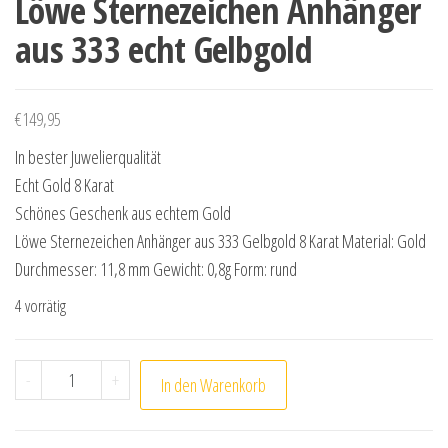
Löwe Sternezeichen Anhänger
aus 333 echt Gelbgold
€
149,95
In bester Juwelierqualität
Echt Gold 8 Karat
Schönes Geschenk aus echtem Gold
Löwe Sternezeichen Anhänger aus 333 Gelbgold 8 Karat Material: Gold
Durchmesser: 11,8 mm Gewicht: 0,8g Form: rund
4 vorrätig
Löwe Sternezeichen Anhänger aus 333 echt Gelbgold M
-
+
In den Warenkorb