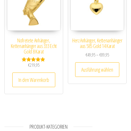
Nofretete Anhänger,
Herz Anhänger, Kettenanhänger
Kettenanhänger aus 333 Echt
aus 585 Gold 14 Karat
Gold 8 Karat
Preisspanne: €
€
49,95
–
€
89,95
Dieses
€
219,95
Bewertet mit
Ausführung wählen
5.00
von 5
In den Warenkorb
PRODUKT-KATEGORIEN