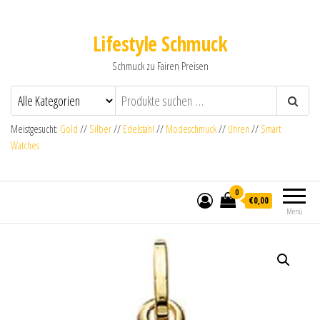
Lifestyle Schmuck
Schmuck zu Fairen Preisen
Meistgesucht:
Gold
//
Silber
//
Edelstahl
//
Modeschmuck
//
Uhren
//
Smart
Watches
0
€0,00
Menü