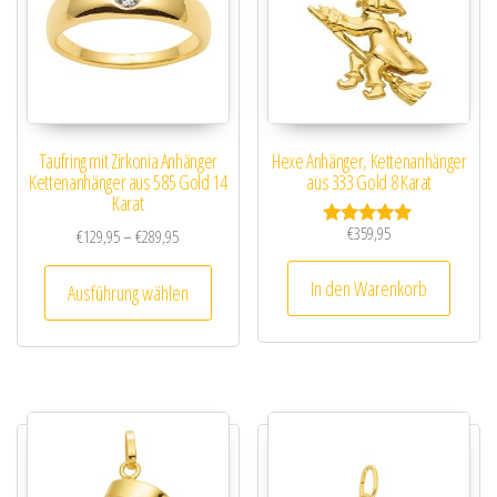
Taufring mit Zirkonia Anhänger
Hexe Anhänger, Kettenanhänger
Kettenanhänger aus 585 Gold 14
aus 333 Gold 8 Karat
Karat
€
359,95
Preisspanne: €129,95 bis €289,95
€
129,95
–
€
289,95
Bewertet mit
5.00
Dieses Produkt weist mehrere Varianten au
von 5
In den Warenkorb
Ausführung wählen