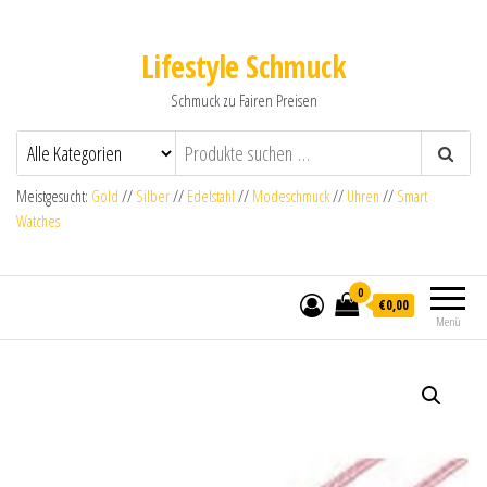
Lifestyle Schmuck
Schmuck zu Fairen Preisen
Meistgesucht:
Gold
//
Silber
//
Edelstahl
//
Modeschmuck
//
Uhren
//
Smart
Watches
0
€0,00
Menü