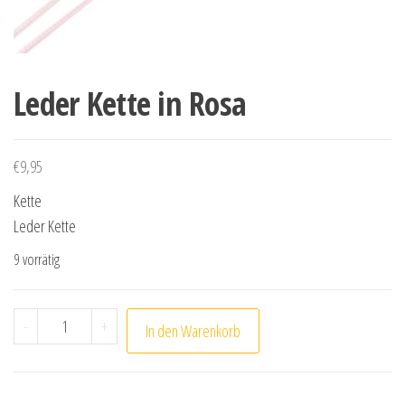
Leder Kette in Rosa
€
9,95
Kette
Leder Kette
9 vorrätig
Leder Kette in Rosa Menge
-
+
In den Warenkorb