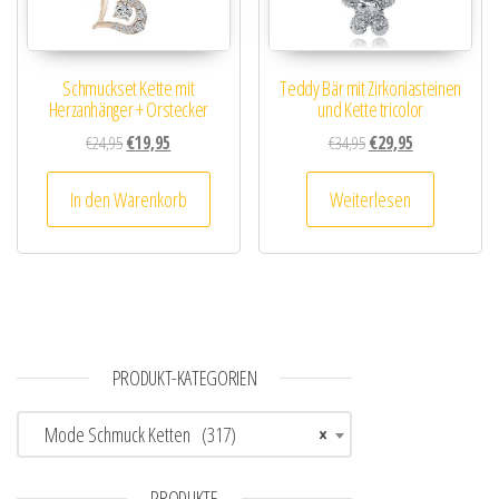
Schmuckset Kette mit
Teddy Bär mit Zirkoniasteinen
Herzanhänger + Orstecker
und Kette tricolor
Ursprünglicher Preis war: €24,95
Aktueller Preis ist: €19,95.
Ursprünglicher Preis wa
Aktueller Preis i
€
24,95
€
19,95
€
34,95
€
29,95
In den Warenkorb
Weiterlesen
PRODUKT-KATEGORIEN
Mode Schmuck Ketten (317)
×
PRODUKTE