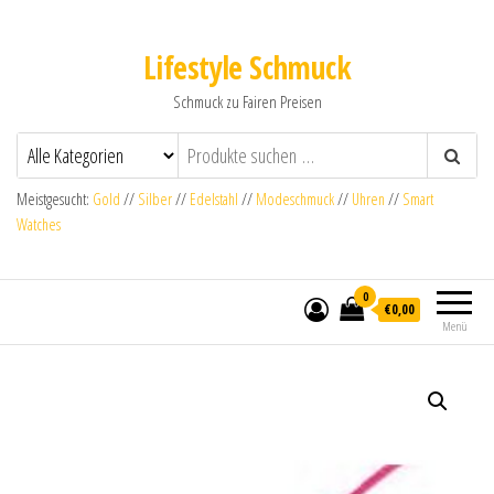
Lifestyle Schmuck
Schmuck zu Fairen Preisen
Meistgesucht:
Gold
//
Silber
//
Edelstahl
//
Modeschmuck
//
Uhren
//
Smart
Watches
0
€0,00
Menü