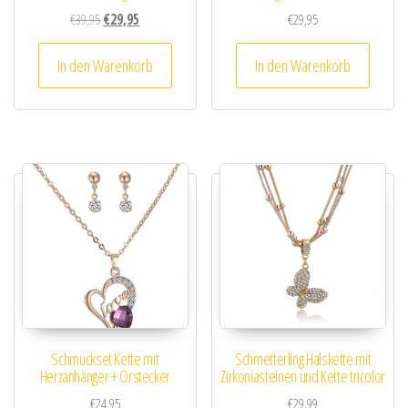
Ursprünglicher Preis war: €39,95
Aktueller Preis ist: €29,95.
€
39,95
€
29,95
€
29,95
In den Warenkorb
In den Warenkorb
Schmuckset Kette mit
Schmetterling Halskette mit
Herzanhänger + Orstecker
Zirkoniasteinen und Kette tricolor
€
24,95
€
29,99