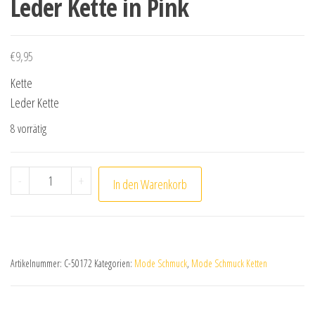
Leder Kette in Pink
€
9,95
Kette
Leder Kette
8 vorrätig
Leder Kette in Pink Menge
-
+
In den Warenkorb
Artikelnummer:
C-50172
Kategorien:
Mode Schmuck
,
Mode Schmuck Ketten