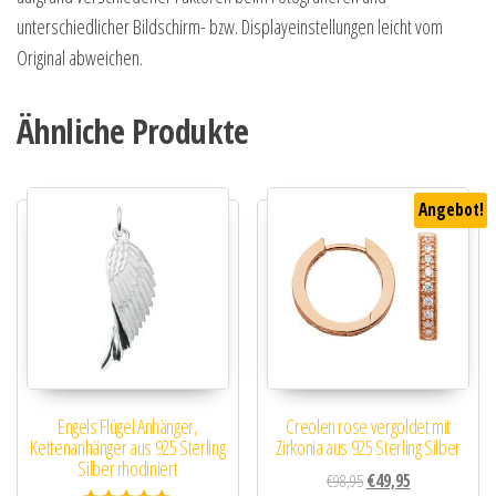
unterschiedlicher Bildschirm- bzw. Displayeinstellungen leicht vom
Original abweichen.
Ähnliche Produkte
Angebot!
Engels Flügel Anhänger,
Creolen rose vergoldet mit
Kettenanhänger aus 925 Sterling
Zirkonia aus 925 Sterling Silber
Silber rhodiniert
Ursprünglicher Preis wa
Aktueller Preis i
€
98,95
€
49,95