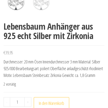
Lebensbaum Anhänger aus
925 echt Silber mit Zirkonia
€
39,95
Durchmesser: 20 mm Ösen Innendurchmesser 3 mm Material: Silber
925/000 Bearbeitungsart: poliert Oberfläche anlaufgeschützt rhodiniert
Motiv: Lebensbaum Steinbesatz: Zirkonia Gewicht: ca. 1,8 Gramm
2 vorrätig
Lebensbaum Anhänger aus 925 echt Silber mit Zirkonia
-
+
In den Warenkorb