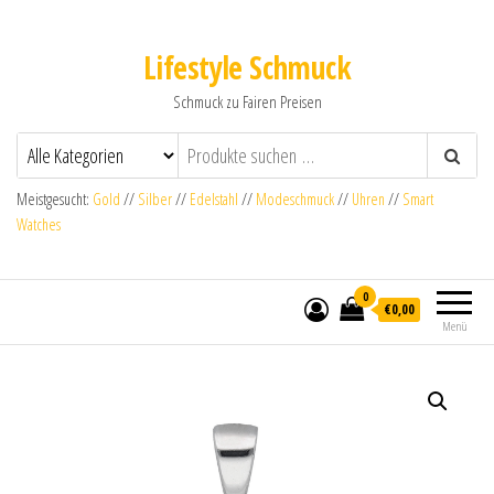
Lifestyle Schmuck
Schmuck zu Fairen Preisen
Meistgesucht:
Gold
//
Silber
//
Edelstahl
//
Modeschmuck
//
Uhren
//
Smart
Watches
0
€0,00
Menü