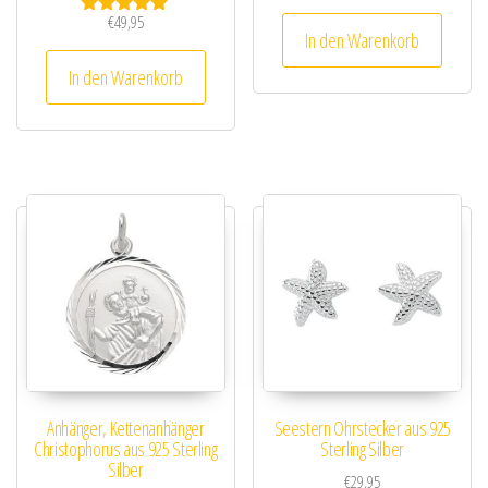
€
49,95
Bewertet mit
In den Warenkorb
5.00
von 5
In den Warenkorb
Anhänger, Kettenanhänger
Seestern Ohrstecker aus 925
Christophorus aus 925 Sterling
Sterling Silber
Silber
€
29,95