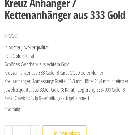
Kreuz Anhänger /
Kettenanhänger aus 333 Gold
€
269,95
In bester Juwelierqualität
Echt Gold 8 Karat
Schönes Geschenk aus echtem Gold
Kreuzanhänger aus 333 Gold, 8 Karat GOLD edler kleiner
Kreuzanhänger, Abmessung: Breite: 15,3 mm Höhe: 21,4 mm in feinster
Juwelierqualität aus 333er Gold (8 Karat), Legierung: 333/000 Gold, 8
Karat Gewicht: 1,1g Bearbeitungsart: gehämmert
4 vorrätig
Kreuz Anhänger / Kettenanhänger aus 333 Gold Menge
-
+
In den Warenkorb