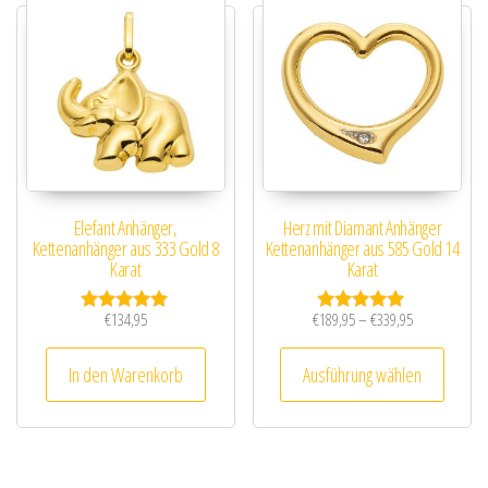
Elefant Anhänger,
Herz mit Diamant Anhänger
Kettenanhänger aus 333 Gold 8
Kettenanhänger aus 585 Gold 14
Karat
Karat
Preisspanne: 
€
134,95
€
189,95
–
€
339,95
Bewertet mit
Bewertet mit
5.00
5.00
Dieses
von 5
von 5
In den Warenkorb
Ausführung wählen