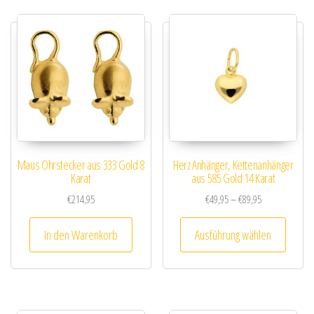
Maus Ohrstecker aus 333 Gold 8
Herz Anhänger, Kettenanhänger
Karat
aus 585 Gold 14 Karat
Preisspanne: €
€
214,95
€
49,95
–
€
89,95
Dieses
In den Warenkorb
Ausführung wählen