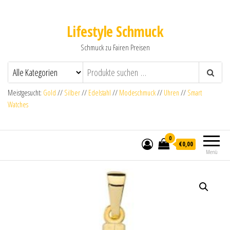
Lifestyle Schmuck
Schmuck zu Fairen Preisen
Meistgesucht:
Gold
//
Silber
//
Edelstahl
//
Modeschmuck
//
Uhren
//
Smart
Watches
0
€0,00
Menü