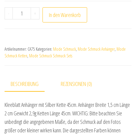
Kleeblatt Anhänger mit Silber Kette 45cm Menge
-
+
In den Warenkorb
Artikelnummer:
CA75
Kategorien:
Mode Schmuck
,
Mode Schmuck Anhänger
,
Mode
Schmuck Ketten
,
Mode Schmuck Schmuck Sets
BESCHREIBUNG
REZENSIONEN (0)
Kleeblatt Anhänger mit Silber Kette 45cm. Anhänger Breite 1,5 cm Länge
2 cm Gewicht 2,9g Ketten Länge 45cm. WICHTIG: Bitte beachten Sie
unbedingt die angegebenen Maße, da der Schmuck auf den Fotos
größer oder kleiner wirken kann. Die dargestellten Farben können