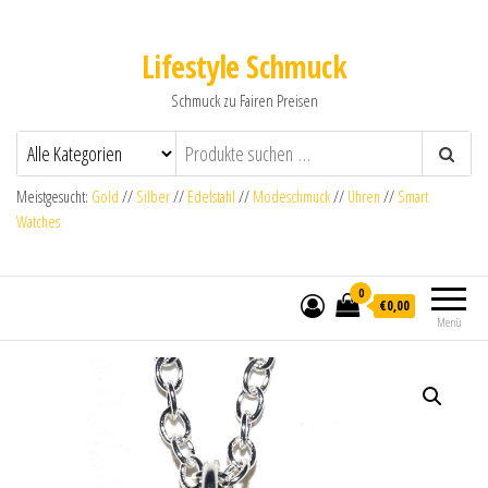
Lifestyle Schmuck
Schmuck zu Fairen Preisen
Meistgesucht:
Gold
//
Silber
//
Edelstahl
//
Modeschmuck
//
Uhren
//
Smart
Watches
0
€0,00
Menü