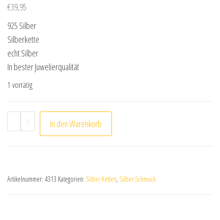
€
39,95
925 Silber
Silberkette
echt Silber
In bester Juwelierqualität
1 vorrätig
Kette Venezianerkette aus 925 echt Silber 42cm Menge
-
+
In den Warenkorb
Artikelnummer:
4313
Kategorien:
Silber Ketten
,
Silber Schmuck