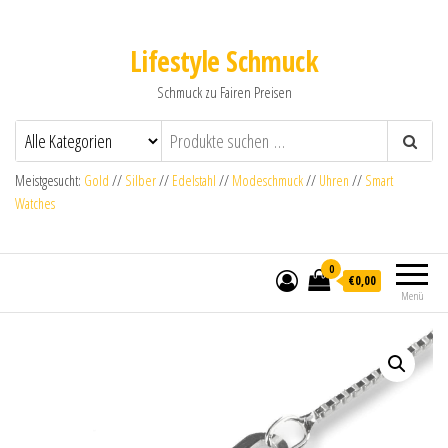
Lifestyle Schmuck
Schmuck zu Fairen Preisen
Meistgesucht:
Gold
//
Silber
//
Edelstahl
//
Modeschmuck
//
Uhren
//
Smart
Watches
0
€0,00
Menü