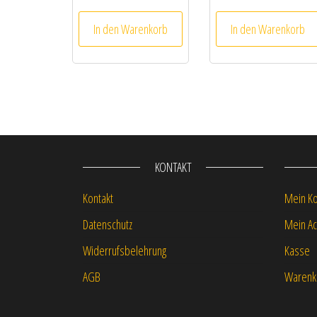
In den Warenkorb
In den Warenkorb
KONTAKT
Kontakt
Mein K
Datenschutz
Mein Ac
Widerrufsbelehrung
Kasse
AGB
Warenk