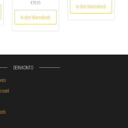
€
79,95
In den Warenkorb
In den Warenkorb
DEIN KONTO
onto
count
orb