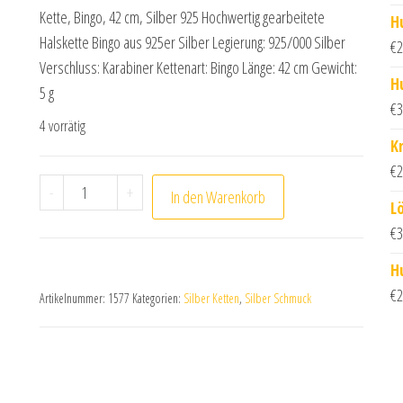
Kette, Bingo, 42 cm, Silber 925 Hochwertig gearbeitete
H
Halskette Bingo aus 925er Silber Legierung: 925/000 Silber
€
2
Verschluss: Karabiner Kettenart: Bingo Länge: 42 cm Gewicht:
H
5 g
€
3
4 vorrätig
K
€
2
Kette Bingo Collier aus 925 Sterling Silber 42 cm Me
-
+
In den Warenkorb
L
€
3
H
€
2
Artikelnummer:
1577
Kategorien:
Silber Ketten
,
Silber Schmuck