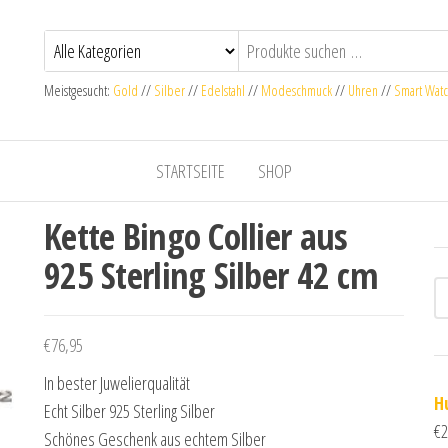
Meistgesucht:
Gold
//
Silber
//
Edelstahl
//
Modeschmuck
//
Uhren
//
Smart Wat
STARTSEITE
SHOP
Kette Bingo Collier aus
925 Sterling Silber 42 cm
€
76,95
In bester Juwelierqualität
H
Echt Silber 925 Sterling Silber
€
2
Schönes Geschenk aus echtem Silber