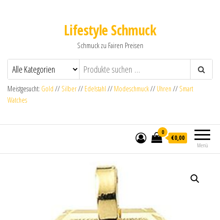
Lifestyle Schmuck
Schmuck zu Fairen Preisen
Meistgesucht:
Gold
//
Silber
//
Edelstahl
//
Modeschmuck
//
Uhren
//
Smart
Watches
0
€0,00
Menü