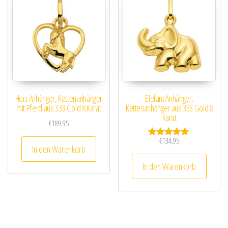
Herz Anhänger, Kettenanhänger
Elefant Anhänger,
mit Pferd aus 333 Gold 8 Karat
Kettenanhänger aus 333 Gold 8
Karat
€
189,95
€
134,95
Bewertet mit
In den Warenkorb
5.00
von 5
In den Warenkorb