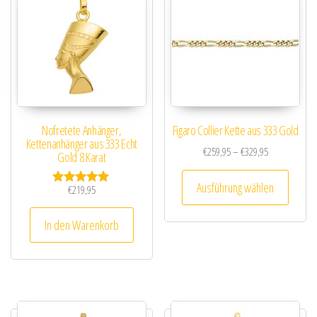
Nofretete Anhänger,
Figaro Collier Kette aus 333 Gold
Kettenanhänger aus 333 Echt
Preisspanne: 
€
259,95
–
€
329,95
Gold 8 Karat
Dieses
Ausführung wählen
€
219,95
Bewertet mit
5.00
von 5
In den Warenkorb