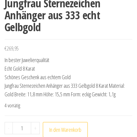
Jungfrau Sternezeichen
Anhänger aus 333 echt
Gelbgold
€
269,95
In bester Juwelierqualität
Echt Gold 8 Karat
Schönes Geschenk aus echtem Gold
Jungfrau Sternezeichen Anhänger aus 333 Gelbgold 8 Karat Material:
Gold Breite: 11,8 mm Höhe: 15,5 mm Form: eckig Gewicht: 1,1g
4 vorrätig
Jungfrau Sternezeichen Anhänger aus 333 echt Gelbgo
-
+
In den Warenkorb