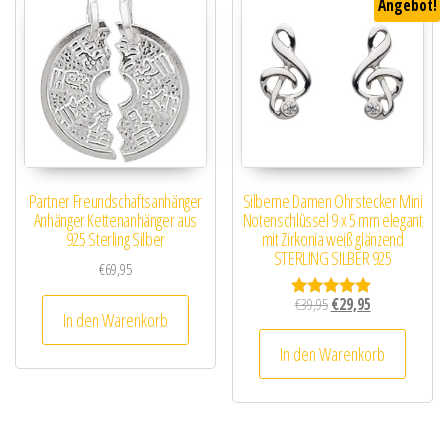
Angebot!
Partner Freundschaftsanhänger
Silberne Damen Ohrstecker Mini
Anhänger Kettenanhänger aus
Notenschlüssel 9 x 5 mm elegant
925 Sterling Silber
mit Zirkonia weiß glänzend
STERLING SILBER 925
€
69,95
Ursprünglicher Preis wa
Aktueller Preis i
€
39,95
€
29,95
Bewertet mit
In den Warenkorb
5.00
von 5
In den Warenkorb