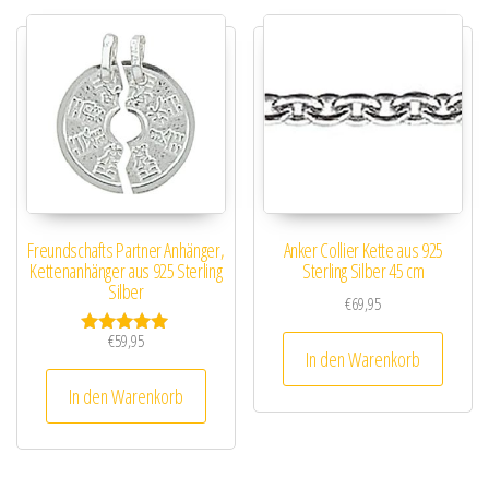
Freundschafts Partner Anhänger,
Anker Collier Kette aus 925
Kettenanhänger aus 925 Sterling
Sterling Silber 45 cm
Silber
€
69,95
€
59,95
Bewertet mit
In den Warenkorb
5.00
von 5
In den Warenkorb