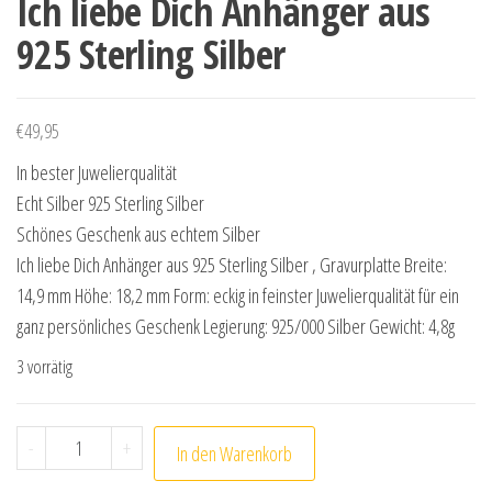
Ich liebe Dich Anhänger aus
925 Sterling Silber
€
49,95
In bester Juwelierqualität
Echt Silber 925 Sterling Silber
Schönes Geschenk aus echtem Silber
Ich liebe Dich Anhänger aus 925 Sterling Silber , Gravurplatte Breite:
14,9 mm Höhe: 18,2 mm Form: eckig in feinster Juwelierqualität für ein
ganz persönliches Geschenk Legierung: 925/000 Silber Gewicht: 4,8g
3 vorrätig
Ich liebe Dich Anhänger aus 925 Sterling Silber Menge
-
+
In den Warenkorb