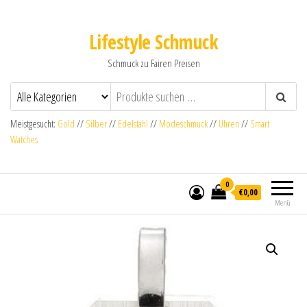
Lifestyle Schmuck
Schmuck zu Fairen Preisen
Meistgesucht:
Gold
//
Silber
//
Edelstahl
//
Modeschmuck
//
Uhren
//
Smart
Watches
0
€0,00
Menü