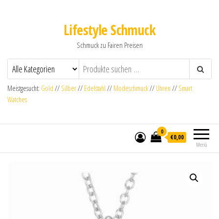
Lifestyle Schmuck
Schmuck zu Fairen Preisen
Meistgesucht:
Gold
//
Silber
//
Edelstahl
//
Modeschmuck
//
Uhren
//
Smart
Watches
0
€0,00
Menü