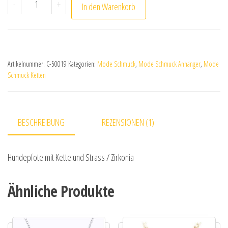
Hundepfote mit Kette und Strass/Zirkonia Hundeliebh
-
+
In den Warenkorb
Artikelnummer:
C-50019
Kategorien:
Mode Schmuck
,
Mode Schmuck Anhänger
,
Mode
Schmuck Ketten
BESCHREIBUNG
REZENSIONEN (1)
Hundepfote mit Kette und Strass / Zirkonia
Ähnliche Produkte