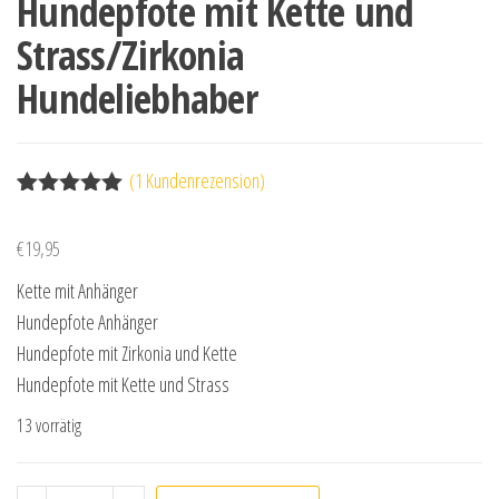
Hundepfote mit Kette und
Strass/Zirkonia
Hundeliebhaber
(
1
Kundenrezension)
Bewertet
1
mit
5.00
€
19,95
von 5,
basierend
Kette mit Anhänger
auf
Kundenbewe
Hundepfote Anhänger
rtung
Hundepfote mit Zirkonia und Kette
Hundepfote mit Kette und Strass
13 vorrätig