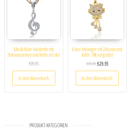
Musik Note Halskette mit
Katze Anhänger mit Zirkonia und
Zirkoniasteinen und Kette tricolor
Kette 18K vergoldet
Ursprünglicher Preis wa
Aktueller Preis i
€
39,95
€
39,95
€
29,95
In den Warenkorb
In den Warenkorb
PRODUKT-KATEGORIEN