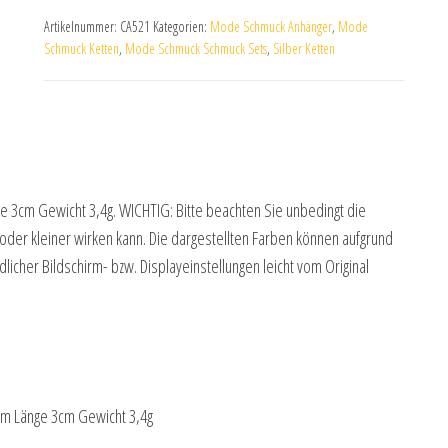
Artikelnummer:
CA521
Kategorien:
Mode Schmuck Anhänger
,
Mode
Schmuck Ketten
,
Mode Schmuck Schmuck Sets
,
Silber Ketten
ge 3cm Gewicht 3,4g. WICHTIG: Bitte beachten Sie unbedingt die
er kleiner wirken kann. Die dargestellten Farben können aufgrund
icher Bildschirm- bzw. Displayeinstellungen leicht vom Original
5cm Länge 3cm Gewicht 3,4g