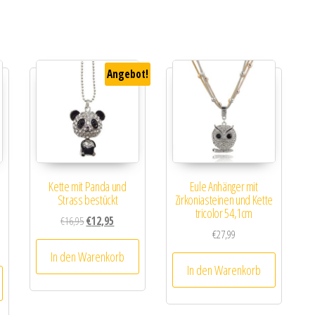
Angebot!
Kette mit Panda und
Eule Anhänger mit
Strass bestückt
Zirkoniasteinen und Kette
tricolor 54,1cm
Ursprünglicher Preis war: €16,95
Aktueller Preis ist: €12,95.
€
16,95
€
12,95
€
27,99
In den Warenkorb
In den Warenkorb