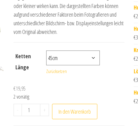
oder kleiner wirken kann. Die dargestellten Farben können
H
aufgrund verschiedener Faktoren beim Fotografieren und
€
2
unterschiedlicher Bildschirm- bzw. Displayeinstellungen leicht
H
vom Original abweichen.
€
3
K
Ketten
€
2
Länge
L
Zurücksetzen
€
3
€
19,95
H
2 vorrätig
€
2
Hexe Anhänger mit Silber Kette Menge
-
+
In den Warenkorb