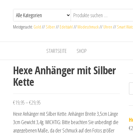
Meistgesucht:
Gold
//
Silber
//
Edelstahl
//
Modeschmuck
//
Uhren
//
Smart Wat
STARTSEITE
SHOP
Hexe Anhänger mit Silber
Kette
Preisspanne: €19,95 bis €29,95
€
19,95
–
€
29,95
Hexe Anhänger mit Silber Kette. Anhänger Breite 3,5cm Länge
H
3cm Gewicht 3,4g. WICHTIG: Bitte beachten Sie unbedingt die
€
2
angegebenen Maße, da der Schmuck auf den Fotos größer