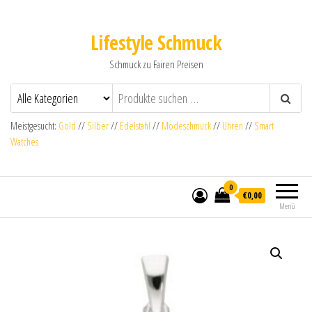
Lifestyle Schmuck
Schmuck zu Fairen Preisen
Meistgesucht:
Gold
//
Silber
//
Edelstahl
//
Modeschmuck
//
Uhren
//
Smart
Watches
0
€0,00
Menü