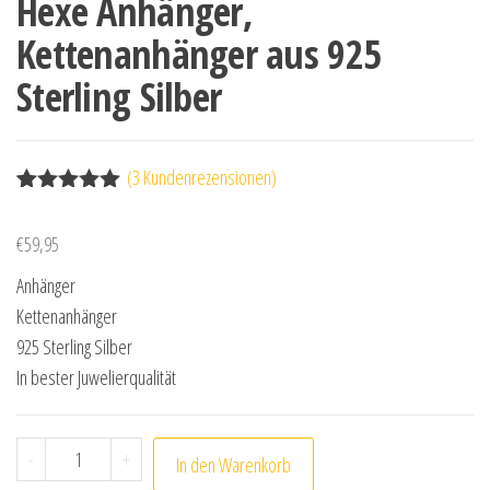
Hexe Anhänger,
Kettenanhänger aus 925
Sterling Silber
(
3
Kundenrezensionen)
Bewertet
3
mit
5.00
€
59,95
von 5,
basierend
Anhänger
auf
Kundenbewe
Kettenanhänger
rtungen
925 Sterling Silber
In bester Juwelierqualität
Hexe Anhänger, Kettenanhänger aus 925 Sterling Silbe
-
+
In den Warenkorb