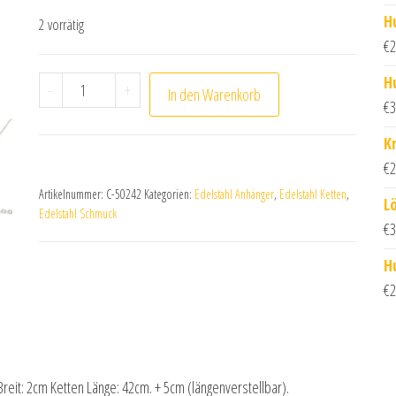
H
2 vorrätig
€
2
H
Herz Collier aus Edelstahl mit Zirkonia Menge
-
+
In den Warenkorb
€
3
K
€
2
Artikelnummer:
C-50242
Kategorien:
Edelstahl Anhänger
,
Edelstahl Ketten
,
L
Edelstahl Schmuck
€
3
H
€
2
Breit: 2cm Ketten Länge: 42cm. + 5cm (längenverstellbar).