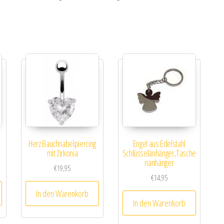
Herz Bauchnabelpiercing
Engel aus Edelstahl
mit Zirkonia
Schlüsselanhänger,Tasche
nanhänger
€
19,95
€
14,95
In den Warenkorb
In den Warenkorb