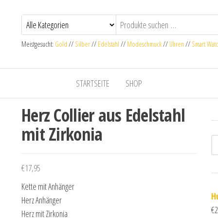
Meistgesucht:
Gold
//
Silber
//
Edelstahl
//
Modeschmuck
//
Uhren
//
Smart Wat
STARTSEITE
SHOP
Herz Collier aus Edelstahl
mit Zirkonia
€
17,95
Kette mit Anhänger
H
Herz Anhänger
€
2
Herz mit Zirkonia