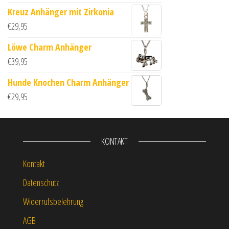
Kreuz Anhänger mit Zirkonia
€
29,95
Löwe Charm Anhänger
€
39,95
Hunde Knochen Charm Anhänger
€
29,95
KONTAKT
Kontakt
Datenschutz
Widerrufsbelehrung
AGB