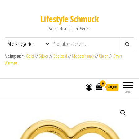
Lifestyle Schmuck
Schmuck zu Fairen Preisen
Meistgesucht:
Gold
//
Silber
//
Edelstahl
//
Modeschmuck
//
Uhren
//
Smart
Watches
0
€0,00
Menü