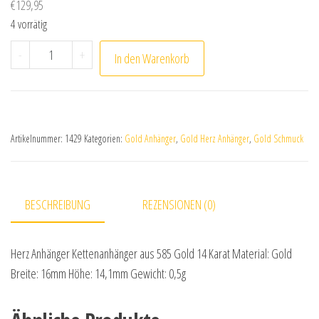
€
129,95
4 vorrätig
Herz Anhänger Kettenanhänger aus 585 Gold 14 Karat 
-
+
In den Warenkorb
Artikelnummer:
1429
Kategorien:
Gold Anhänger
,
Gold Herz Anhänger
,
Gold Schmuck
BESCHREIBUNG
REZENSIONEN (0)
Herz Anhänger Kettenanhänger aus 585 Gold 14 Karat Material: Gold
Breite: 16mm Höhe: 14,1mm Gewicht: 0,5g