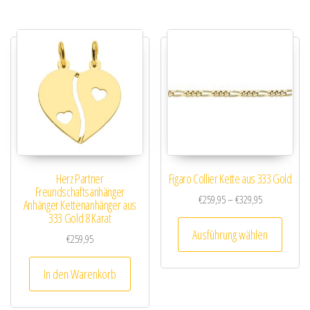
Herz Partner
Figaro Collier Kette aus 333 Gold
Freundschaftsanhänger
Preisspanne: 
€
259,95
–
€
329,95
Anhänger Kettenanhänger aus
333 Gold 8 Karat
Dieses
Ausführung wählen
€
259,95
In den Warenkorb